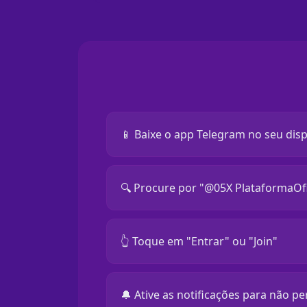
📱 Baixe o app Telegram no seu disp
🔍 Procure por "@05X PlataformaOfi
👆 Toque em "Entrar" ou "Join"
🔔 Ative as notificações para não p