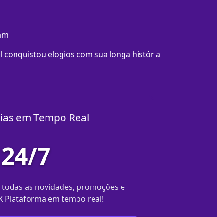
ram
l conquistou elogios com sua longa história
cias em Tempo Real
24/7
e todas as novidades, promoções e
X Plataforma em tempo real!