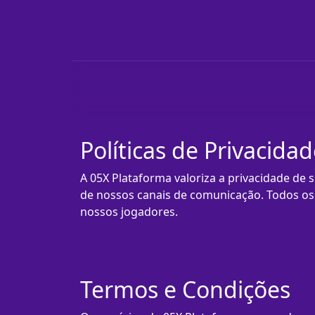
Políticas de Privacida
A 05X Plataforma valoriza a privacidade de
de nossos canais de comunicação. Todos os 
nossos jogadores.
Termos e Condições