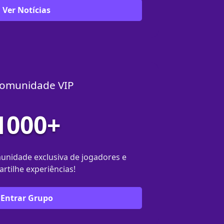
Ver Notícias
Comunidade VIP
1000+
unidade exclusiva de jogadores e
rtilhe experiências!
Entrar Grupo