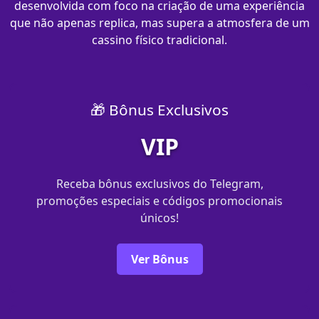
desenvolvida com foco na criação de uma experiência
que não apenas replica, mas supera a atmosfera de um
cassino físico tradicional.
🎁 Bônus Exclusivos
VIP
Receba bônus exclusivos do Telegram,
promoções especiais e códigos promocionais
únicos!
Ver Bônus