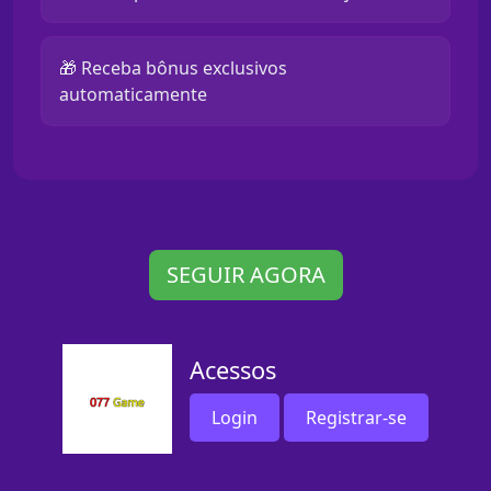
🎁 Receba bônus exclusivos
automaticamente
SEGUIR AGORA
Acessos
Login
Registrar-se