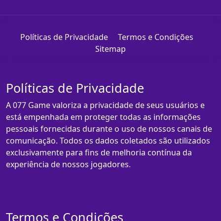
Políticas de Privacidade
Termos e Condições
Sitemap
Políticas de Privacidade
A 077 Game valoriza a privacidade de seus usuários e
está empenhada em proteger todas as informações
pessoais fornecidas durante o uso de nossos canais de
comunicação. Todos os dados coletados são utilizados
exclusivamente para fins de melhoria contínua da
experiência de nossos jogadores.
Termos e Condições