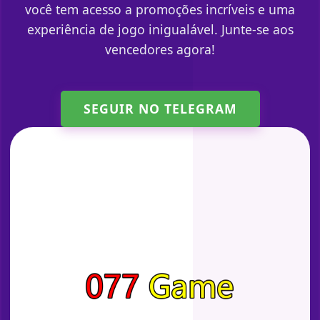
você tem acesso a promoções incríveis e uma
experiência de jogo inigualável. Junte-se aos
vencedores agora!
SEGUIR NO TELEGRAM