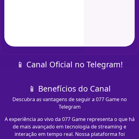
📱 Canal Oficial no Telegram!
📱 Benefícios do Canal
Descubra as vantagens de seguir a 077 Game no
Telegram
A experiência ao vivo da 077 Game representa o que há
de mais avançado em tecnologia de streaming e
interação em tempo real. Nossa plataforma foi