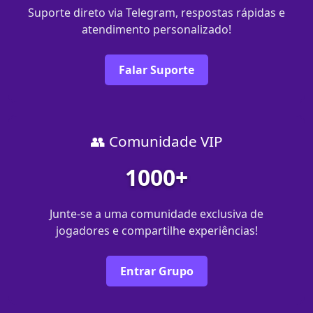
Suporte direto via Telegram, respostas rápidas e
atendimento personalizado!
Falar Suporte
👥 Comunidade VIP
1000+
Junte-se a uma comunidade exclusiva de
jogadores e compartilhe experiências!
Entrar Grupo