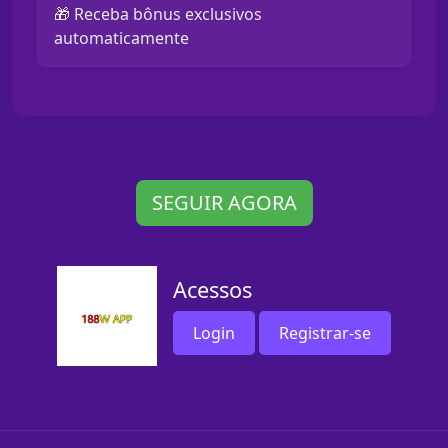
🎁 Receba bônus exclusivos
automaticamente
SEGUIR AGORA
Acessos
Login
Registrar-se