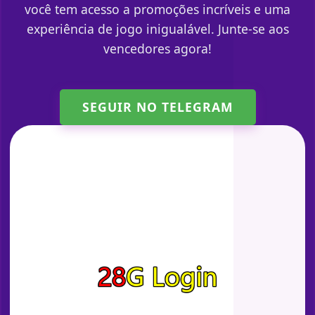
você tem acesso a promoções incríveis e uma
experiência de jogo inigualável. Junte-se aos
vencedores agora!
SEGUIR NO TELEGRAM