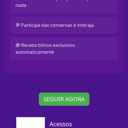
nada
💬 Participe das conversas e interaja
🎁 Receba bônus exclusivos
automaticamente
SEGUIR AGORA
Acessos