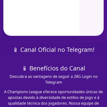
📱 Canal Oficial no Telegram!
📱 Benefícios do Canal
Descubra as vantagens de seguir a 28G Login no
Telegram
A Champions League oferece oportunidades únicas de
apostas devido à diversidade de estilos de jogo e à
qualidade técnica dos jogadores. Nossa equipe de