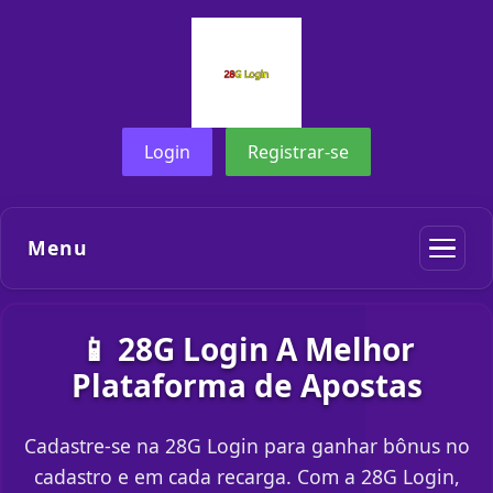
Login
Registrar-se
Menu
📱 28G Login A Melhor
Plataforma de Apostas
Cadastre-se na 28G Login para ganhar bônus no
cadastro e em cada recarga. Com a 28G Login,