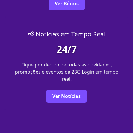
Ver Bônus
📢 Notícias em Tempo Real
24/7
Fique por dentro de todas as novidades,
promoções e eventos da 28G Login em tempo
real!
Ver Notícias