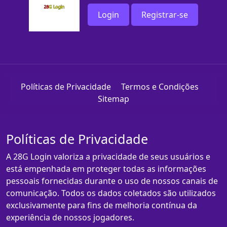
Login
Registrar-se
Políticas de Privacidade
Termos e Condições
Sitemap
Políticas de Privacidade
A 28G Login valoriza a privacidade de seus usuários e
está empenhada em proteger todas as informações
pessoais fornecidas durante o uso de nossos canais de
comunicação. Todos os dados coletados são utilizados
exclusivamente para fins de melhoria contínua da
experiência de nossos jogadores.