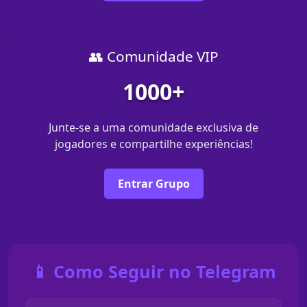
👥 Comunidade VIP
1000+
Junte-se a uma comunidade exclusiva de
jogadores e compartilhe experiências!
Entrar Grupo
📱 Como Seguir no Telegram