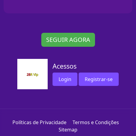
SEGUIR AGORA
Acessos
Login
Registrar-se
Políticas de Privacidade
Termos e Condições
Sitemap