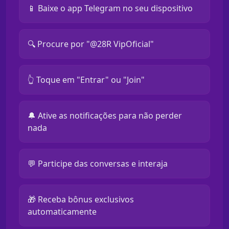
📱 Baixe o app Telegram no seu dispositivo
🔍 Procure por "@28R VipOficial"
👆 Toque em "Entrar" ou "Join"
🔔 Ative as notificações para não perder
nada
💬 Participe das conversas e interaja
🎁 Receba bônus exclusivos
automaticamente