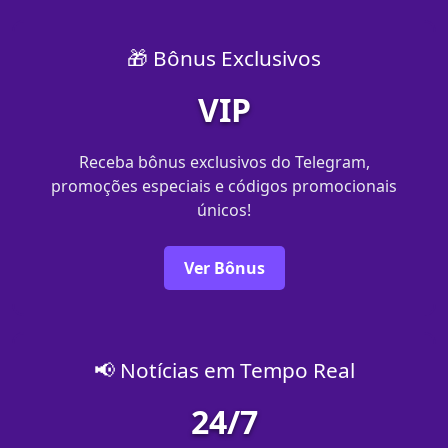
🎁 Bônus Exclusivos
VIP
Receba bônus exclusivos do Telegram,
promoções especiais e códigos promocionais
únicos!
Ver Bônus
📢 Notícias em Tempo Real
24/7