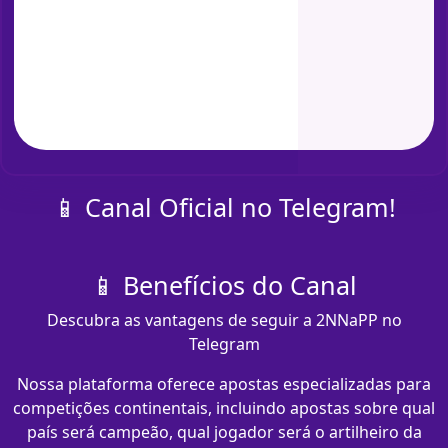
📱 Canal Oficial no Telegram!
📱 Benefícios do Canal
Descubra as vantagens de seguir a 2NNaPP no
Telegram
Nossa plataforma oferece apostas especializadas para
competições continentais, incluindo apostas sobre qual
país será campeão, qual jogador será o artilheiro da