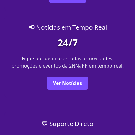
📢 Notícias em Tempo Real
24/7
Fique por dentro de todas as novidades,
promoções e eventos da 2NNaPP em tempo real!
Ver Notícias
💬 Suporte Direto