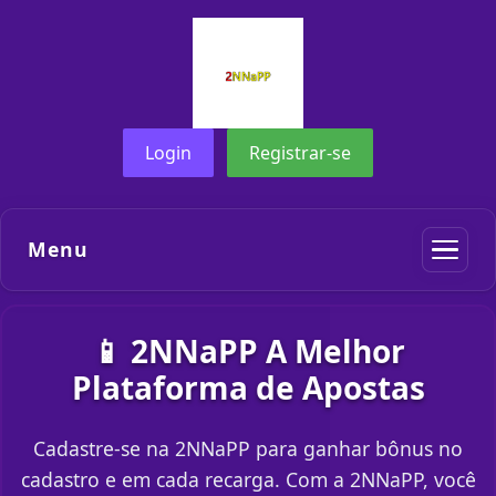
Login
Registrar-se
Menu
📱 2NNaPP A Melhor
Plataforma de Apostas
Cadastre-se na 2NNaPP para ganhar bônus no
cadastro e em cada recarga. Com a 2NNaPP, você