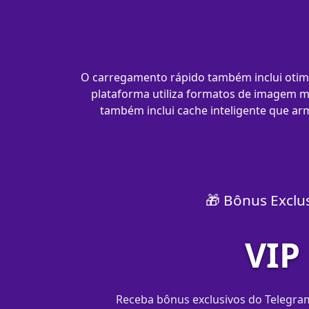
O carregamento rápido também inclui oti
plataforma utiliza formatos de imagem 
também inclui cache inteligente que ar
🎁 Bônus Exclu
VIP
Receba bônus exclusivos do Telegra