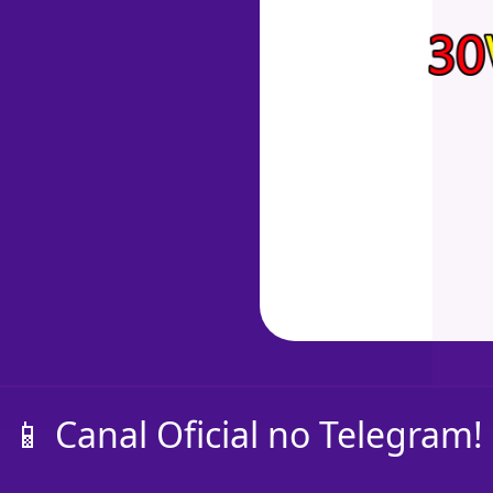
📱 Canal Oficial no Telegram!