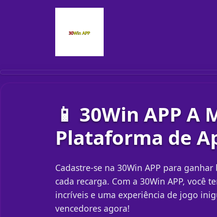
📱 30Win APP A 
Plataforma de A
Cadastre-se na 30Win APP para ganhar 
cada recarga. Com a 30Win APP, você t
incríveis e uma experiência de jogo inig
vencedores agora!