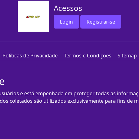
Acessos
Login
Registrar-se
Políticas de Privacidade
Termos e Condições
Sitemap
de
 usuários e está empenhada em proteger todas as informaç
os coletados são utilizados exclusivamente para fins de m