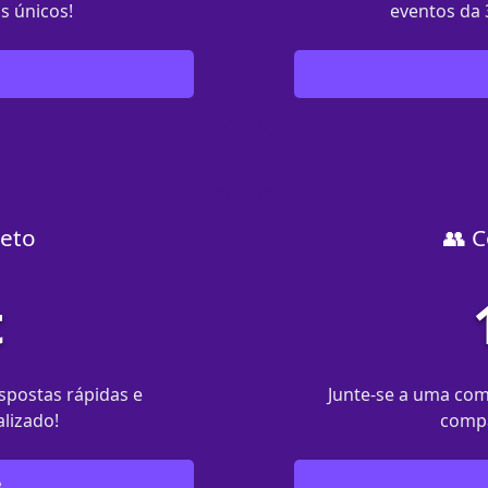
s únicos!
eventos da 
reto
👥 
t
espostas rápidas e
Junte-se a uma com
lizado!
compa
e