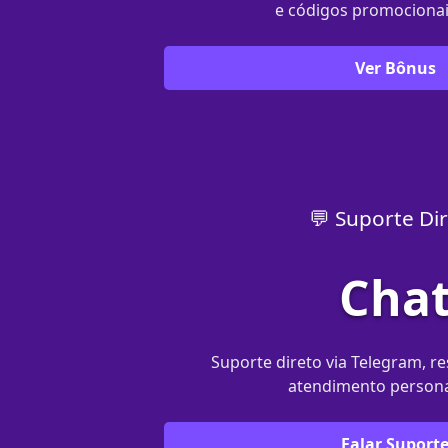
e códigos promocionai
Ver Bônus
💬 Suporte Di
Cha
Suporte direto via Telegram, r
atendimento persona
Falar Suport