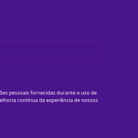
ões pessoais fornecidas durante o uso de
elhoria contínua da experiência de nossos