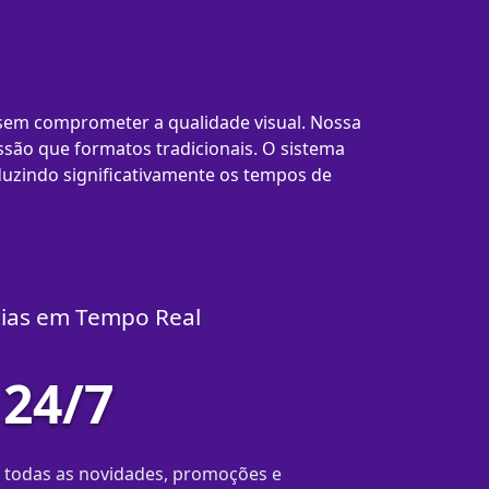
m
em comprometer a qualidade visual. Nossa
ão que formatos tradicionais. O sistema
duzindo significativamente os tempos de
cias em Tempo Real
24/7
e todas as novidades, promoções e