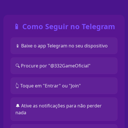
📱 Como Seguir no Telegram
📱 Baixe o app Telegram no seu dispositivo
🔍 Procure por "@332GameOficial"
👆 Toque em "Entrar" ou "Join"
🔔 Ative as notificações para não perder
nada