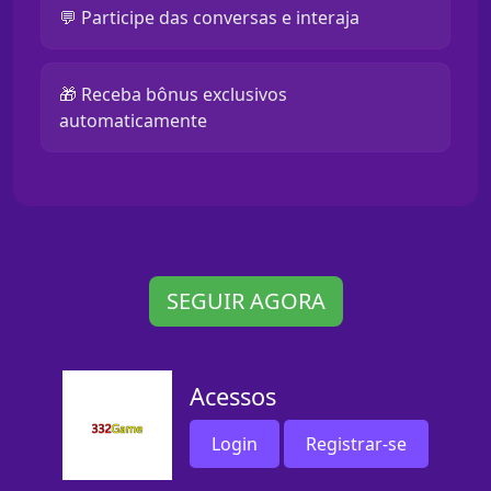
💬 Participe das conversas e interaja
🎁 Receba bônus exclusivos
automaticamente
SEGUIR AGORA
Acessos
Login
Registrar-se