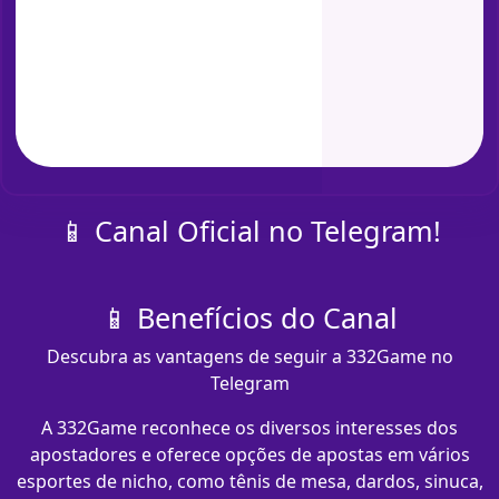
📱 Canal Oficial no Telegram!
📱 Benefícios do Canal
Descubra as vantagens de seguir a 332Game no
Telegram
A 332Game reconhece os diversos interesses dos
apostadores e oferece opções de apostas em vários
esportes de nicho, como tênis de mesa, dardos, sinuca,