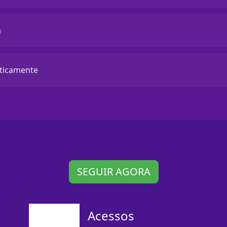
a
aticamente
SEGUIR AGORA
Acessos