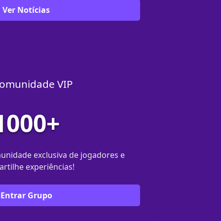
Ver Notícias
Comunidade VIP
1000+
unidade exclusiva de jogadores e
rtilhe experiências!
Entrar Grupo