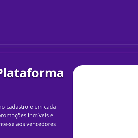
Plataforma
no cadastro e em cada
promoções incríveis e
unte-se aos vencedores