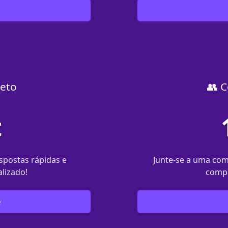
reto
👥 
t
espostas rápidas e
Junte-se a uma com
lizado!
compa
e