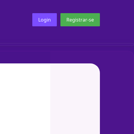
Login
Registrar-se