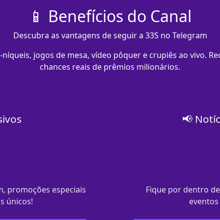
📱 Benefícios do Canal
Descubra as vantagens de seguir a 33S no Telegram
íqueis, jogos de mesa, vídeo pôquer e crupiês ao vivo. Re
chances reais de prêmios milionários.
sivos
📢 Notí
m, promoções especiais
Fique por dentro d
s únicos!
eventos