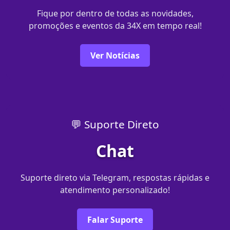
Fique por dentro de todas as novidades,
promoções e eventos da 34X em tempo real!
Ver Notícias
💬 Suporte Direto
Chat
Suporte direto via Telegram, respostas rápidas e
atendimento personalizado!
Falar Suporte