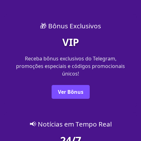
🎁 Bônus Exclusivos
VIP
Receba bônus exclusivos do Telegram,
promoções especiais e códigos promocionais
únicos!
Ver Bônus
📢 Notícias em Tempo Real
24/7