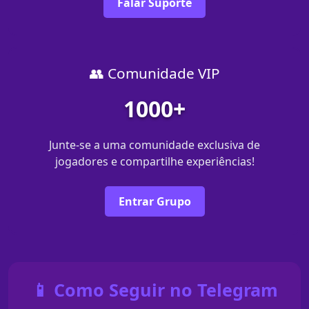
Falar Suporte
👥 Comunidade VIP
1000+
Junte-se a uma comunidade exclusiva de
jogadores e compartilhe experiências!
Entrar Grupo
📱 Como Seguir no Telegram