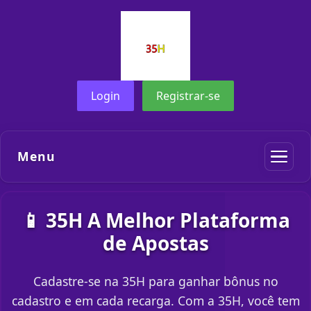
Login
Registrar-se
Menu
📱 35H A Melhor Plataforma
de Apostas
Cadastre-se na 35H para ganhar bônus no
cadastro e em cada recarga. Com a 35H, você tem