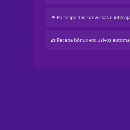
💬 Participe das conversas e interaj
🎁 Receba bônus exclusivos autom