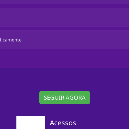
a
aticamente
SEGUIR AGORA
Acessos