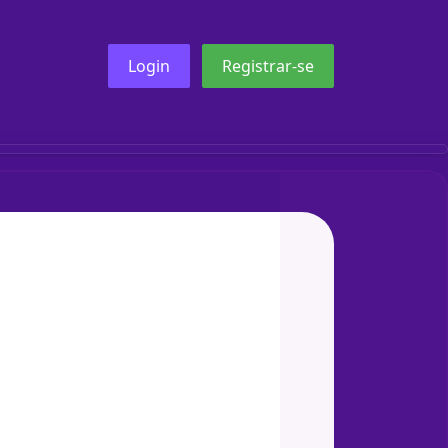
Login
Registrar-se