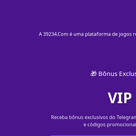
A 39234.Com é uma plataforma de jogos re
🎁 Bônus Exclu
VIP
Receba bônus exclusivos do Telegra
e códigos promocionai