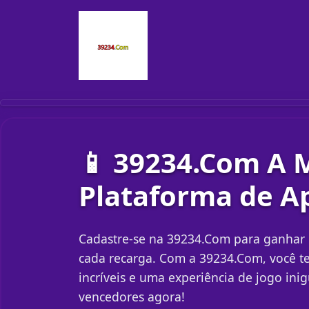
📱 39234.Com A 
Plataforma de A
Cadastre-se na 39234.Com para ganhar
cada recarga. Com a 39234.Com, você 
incríveis e uma experiência de jogo inig
vencedores agora!