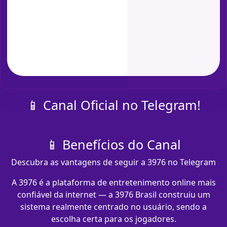
📱 Canal Oficial no Telegram!
📱 Benefícios do Canal
Descubra as vantagens de seguir a 3976 no Telegram
A 3976 é a plataforma de entretenimento online mais
confiável da internet — a 3976 Brasil construiu um
sistema realmente centrado no usuário, sendo a
escolha certa para os jogadores.