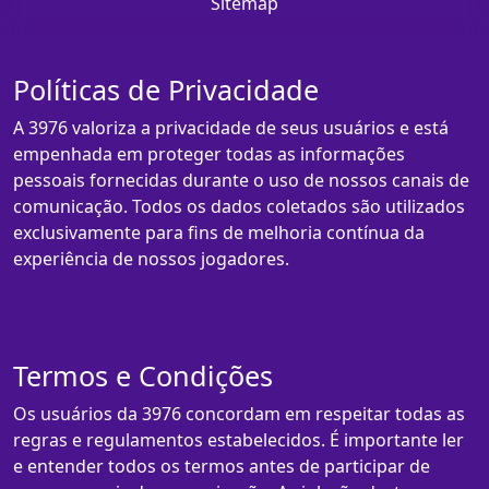
Sitemap
Políticas de Privacidade
A 3976 valoriza a privacidade de seus usuários e está
empenhada em proteger todas as informações
pessoais fornecidas durante o uso de nossos canais de
comunicação. Todos os dados coletados são utilizados
exclusivamente para fins de melhoria contínua da
experiência de nossos jogadores.
Termos e Condições
Os usuários da 3976 concordam em respeitar todas as
regras e regulamentos estabelecidos. É importante ler
e entender todos os termos antes de participar de