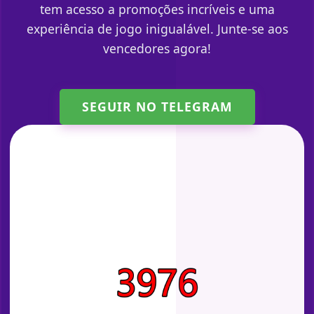
tem acesso a promoções incríveis e uma
experiência de jogo inigualável. Junte-se aos
vencedores agora!
SEGUIR NO TELEGRAM