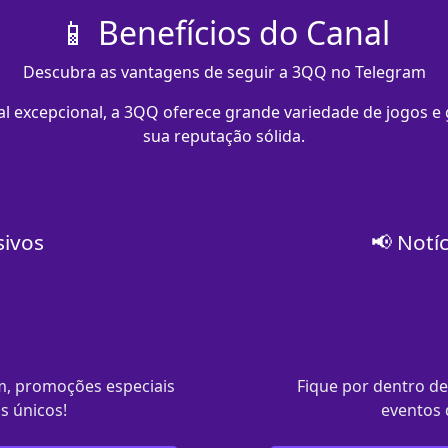
📱 Benefícios do Canal
Descubra as vantagens de seguir a 3QQ no Telegram
al excepcional, a 3QQ oferece grande variedade de jogos e
sua reputação sólida.
sivos
📢 Notí
m, promoções especiais
Fique por dentro d
s únicos!
eventos 