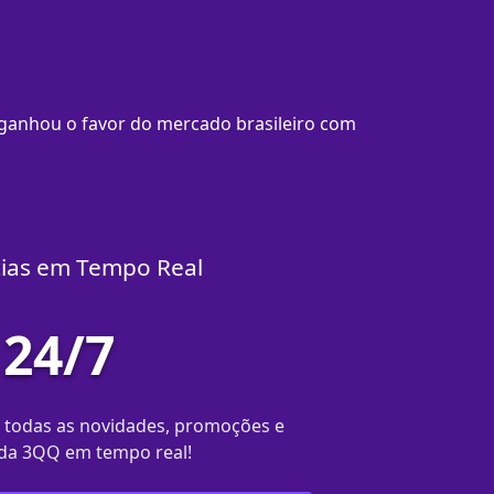
 ganhou o favor do mercado brasileiro com
cias em Tempo Real
24/7
e todas as novidades, promoções e
da 3QQ em tempo real!