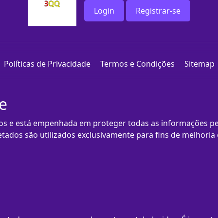
Login
Registrar-se
Políticas de Privacidade
Termos e Condições
Sitemap
de
rios e está empenhada em proteger todas as informações pe
tados são utilizados exclusivamente para fins de melhoria