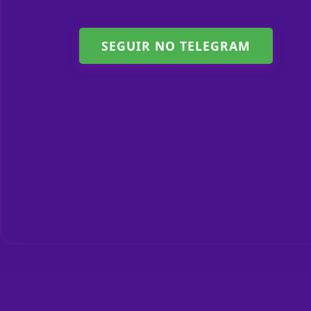
SEGUIR NO TELEGRAM