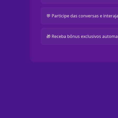
💬 Participe das conversas e interaj
🎁 Receba bônus exclusivos autom