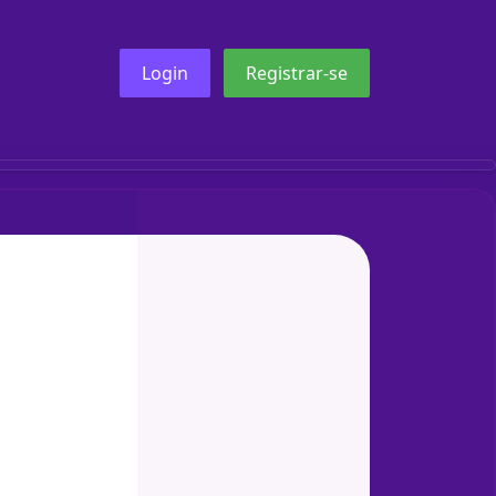
Login
Registrar-se