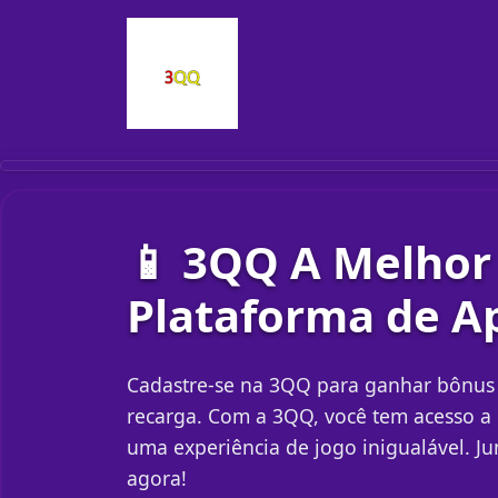
📱 3QQ A Melhor
Plataforma de A
Cadastre-se na 3QQ para ganhar bônus
recarga. Com a 3QQ, você tem acesso a 
uma experiência de jogo inigualável. J
agora!