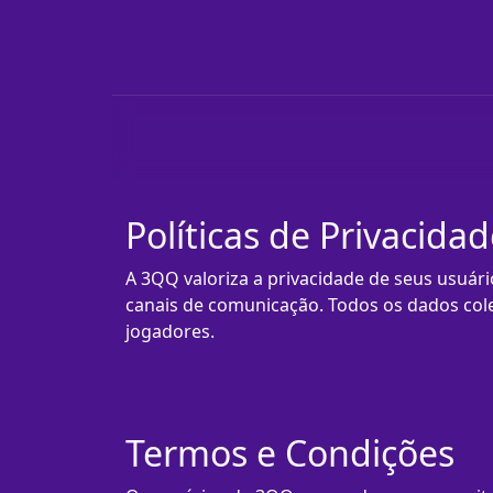
Políticas de Privacida
A 3QQ valoriza a privacidade de seus usuá
canais de comunicação. Todos os dados cole
jogadores.
Termos e Condições