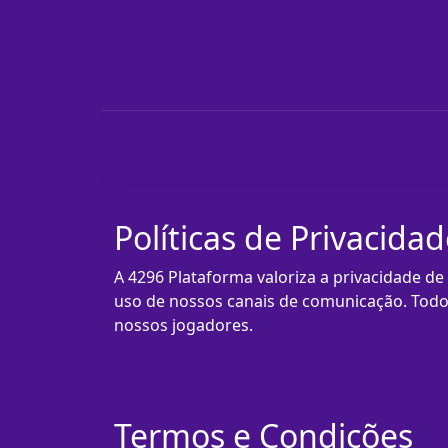
Políticas de Privacida
A 4296 Plataforma valoriza a privacidade d
uso de nossos canais de comunicação. Todos
nossos jogadores.
Termos e Condições