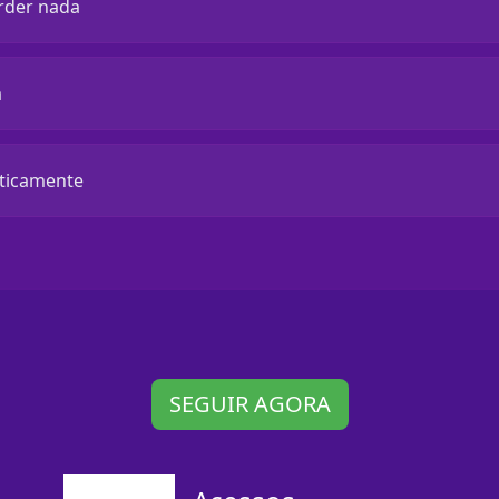
erder nada
a
aticamente
SEGUIR AGORA