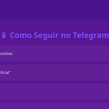
📱 Como Seguir no Telegram
ositivo
icial"