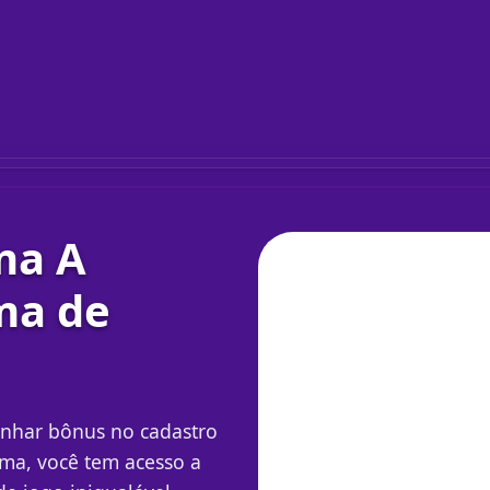
ma A
ma de
anhar bônus no cadastro
ma, você tem acesso a