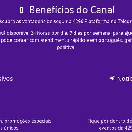
📱 Benefícios do Canal
scubra as vantagens de seguir a 4296 Plataforma no Teleg
tá disponível 24 horas por dia, 7 dias por semana, para a
ocê pode contar com atendimento rápido e em português, ga
positiva.
sivos
📢 Notí
m, promoções especiais
Fique por dentro d
s únicos!
eventos da 42