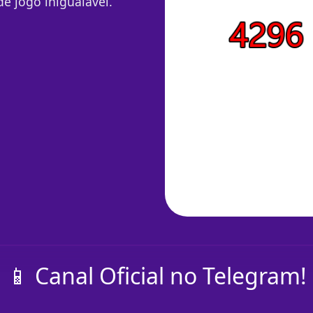
e jogo inigualável.
📱 Canal Oficial no Telegram!