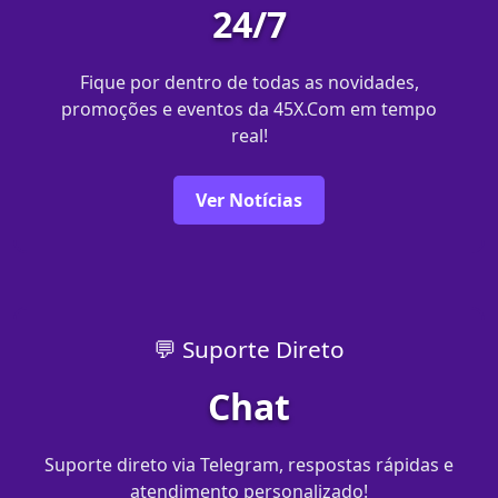
24/7
Fique por dentro de todas as novidades,
promoções e eventos da 45X.Com em tempo
real!
Ver Notícias
💬 Suporte Direto
Chat
Suporte direto via Telegram, respostas rápidas e
atendimento personalizado!