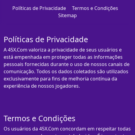
Políticas de Privacidade
Termos e Condições
Sitemap
Políticas de Privacidade
A 45X.Com valoriza a privacidade de seus usuários e
está empenhada em proteger todas as informações
pessoais fornecidas durante o uso de nossos canais de
comunicação. Todos os dados coletados são utilizados
exclusivamente para fins de melhoria contínua da
experiência de nossos jogadores.
Termos e Condições
Os usuários da 45X.Com concordam em respeitar todas