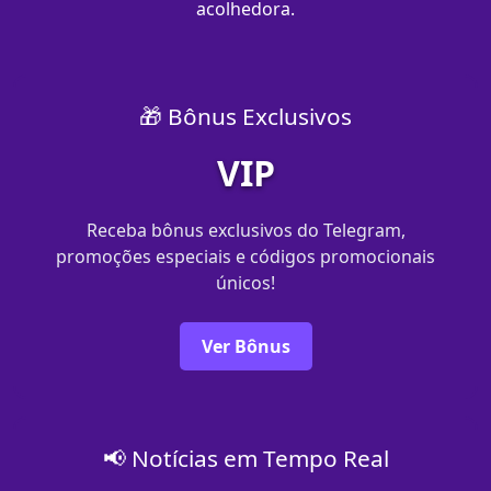
acolhedora.
🎁 Bônus Exclusivos
VIP
Receba bônus exclusivos do Telegram,
promoções especiais e códigos promocionais
únicos!
Ver Bônus
📢 Notícias em Tempo Real