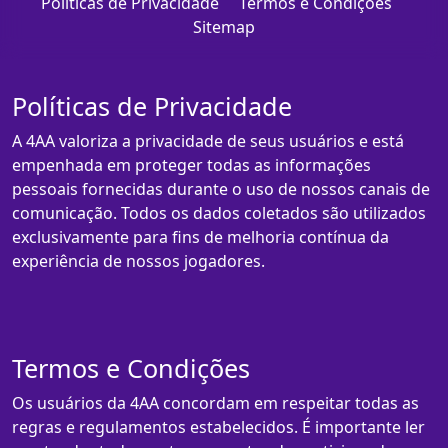
Políticas de Privacidade
Termos e Condições
Sitemap
Políticas de Privacidade
A 4AA valoriza a privacidade de seus usuários e está
empenhada em proteger todas as informações
pessoais fornecidas durante o uso de nossos canais de
comunicação. Todos os dados coletados são utilizados
exclusivamente para fins de melhoria contínua da
experiência de nossos jogadores.
Termos e Condições
Os usuários da 4AA concordam em respeitar todas as
regras e regulamentos estabelecidos. É importante ler