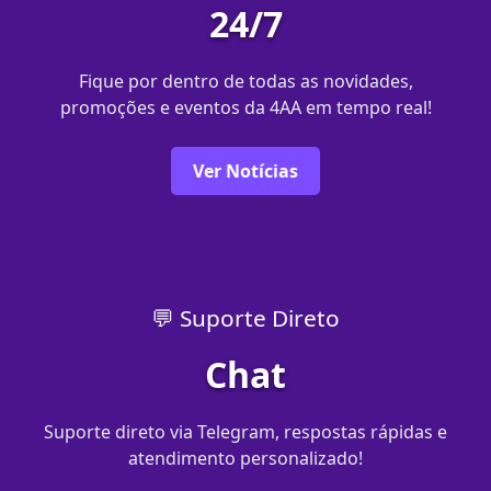
24/7
Fique por dentro de todas as novidades,
promoções e eventos da 4AA em tempo real!
Ver Notícias
💬 Suporte Direto
Chat
Suporte direto via Telegram, respostas rápidas e
atendimento personalizado!