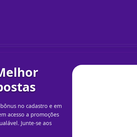
Melhor
postas
 bônus no cadastro e em
tem acesso a promoções
ualável. Junte-se aos