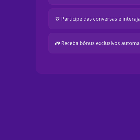
💬 Participe das conversas e interaj
🎁 Receba bônus exclusivos autom