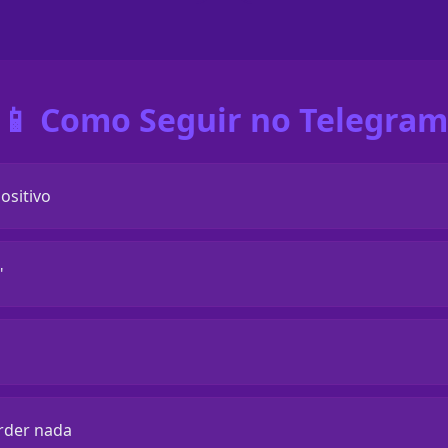
📱 Como Seguir no Telegram
ositivo
"
erder nada