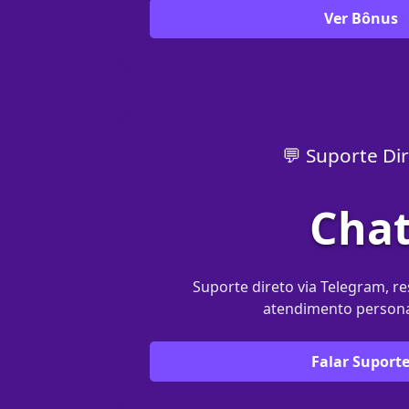
Ver Bônus
💬 Suporte Di
Cha
Suporte direto via Telegram, r
atendimento persona
Falar Suport