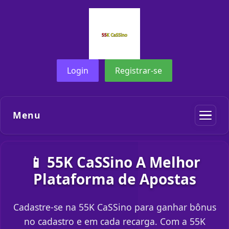
Login
Registrar-se
Menu
📱 55K CaSSino A Melhor
Plataforma de Apostas
Cadastre-se na 55K CaSSino para ganhar bônus
no cadastro e em cada recarga. Com a 55K