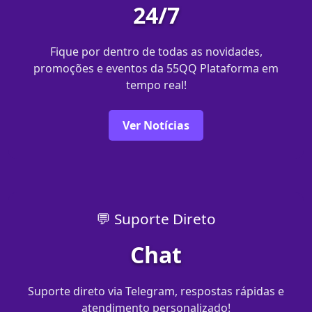
24/7
Fique por dentro de todas as novidades,
promoções e eventos da 55QQ Plataforma em
tempo real!
Ver Notícias
💬 Suporte Direto
Chat
Suporte direto via Telegram, respostas rápidas e
atendimento personalizado!