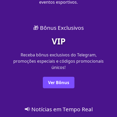
eventos esportivos.
🎁 Bônus Exclusivos
VIP
Receba bônus exclusivos do Telegram,
promoções especiais e códigos promocionais
únicos!
Ver Bônus
📢 Notícias em Tempo Real