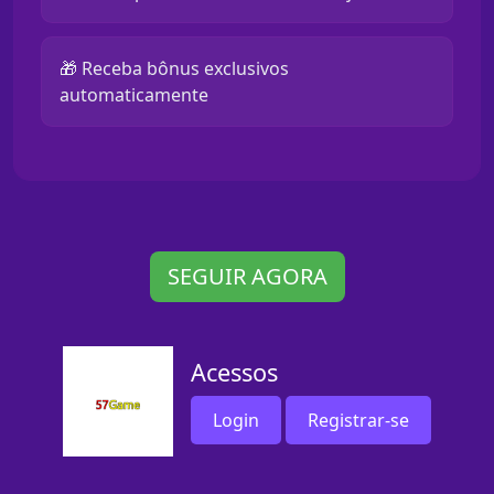
🎁 Receba bônus exclusivos
automaticamente
SEGUIR AGORA
Acessos
Login
Registrar-se