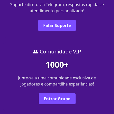
Suporte direto via Telegram, respostas rápidas e
atendimento personalizado!
Falar Suporte
👥 Comunidade VIP
1000+
Junte-se a uma comunidade exclusiva de
jogadores e compartilhe experiências!
Entrar Grupo