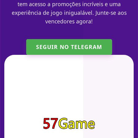
tem acesso a promoções incríveis e uma
experiência de jogo inigualável. Junte-se aos
vencedores agora!
SEGUIR NO TELEGRAM