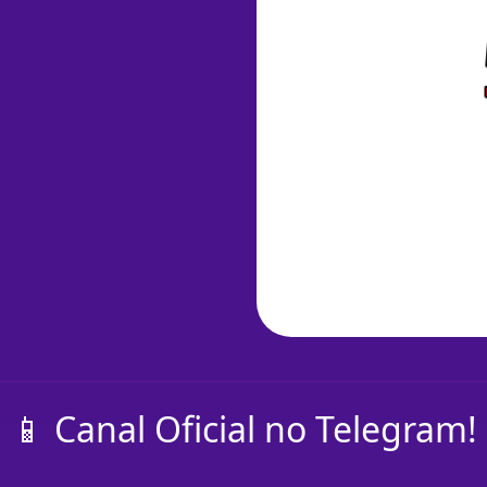
📱 Canal Oficial no Telegram!