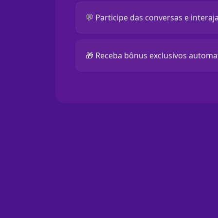
💬 Participe das conversas e interaj
🎁 Receba bônus exclusivos autom