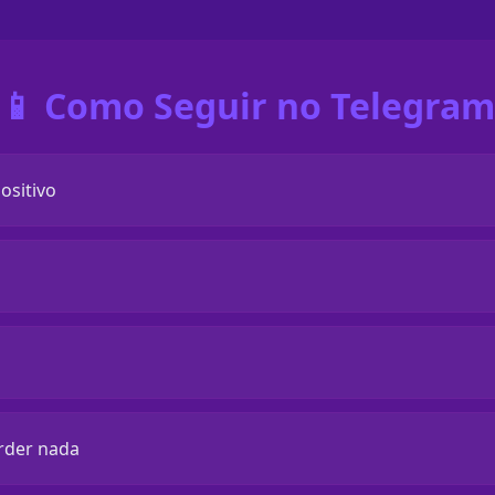
📱 Como Seguir no Telegram
ositivo
erder nada