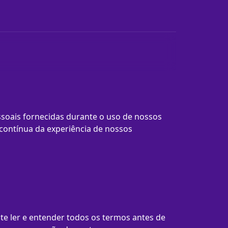
ssoais fornecidas durante o uso de nossos
 contínua da experiência de nossos
te ler e entender todos os termos antes de