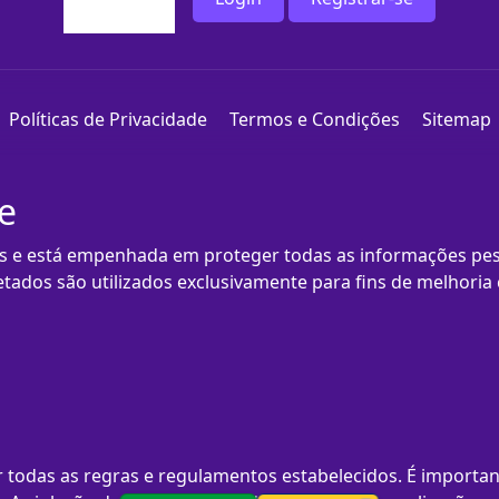
Políticas de Privacidade
Termos e Condições
Sitemap
de
ios e está empenhada em proteger todas as informações pe
tados são utilizados exclusivamente para fins de melhoria
todas as regras e regulamentos estabelecidos. É importan