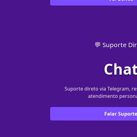
💬 Suporte Di
Cha
Suporte direto via Telegram, r
atendimento persona
Falar Suport