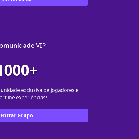
Comunidade VIP
1000+
unidade exclusiva de jogadores e
rtilhe experiências!
Entrar Grupo