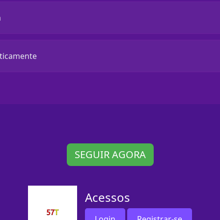
a
aticamente
SEGUIR AGORA
Acessos
Login
Registrar-se