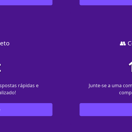
reto
👥 
t
espostas rápidas e
Junte-se a uma com
lizado!
compa
e