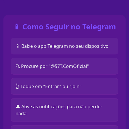
📱 Como Seguir no Telegram
📱 Baixe o app Telegram no seu dispositivo
🔍 Procure por "@57T.ComOficial"
👆 Toque em "Entrar" ou "Join"
🔔 Ative as notificações para não perder
nada