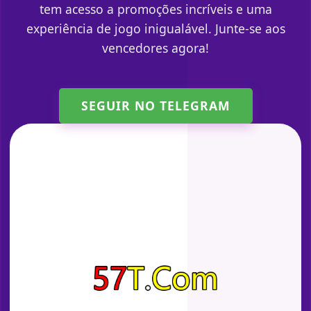
tem acesso a promoções incríveis e uma
experiência de jogo inigualável. Junte-se aos
vencedores agora!
SEGUIR NO TELEGRAM