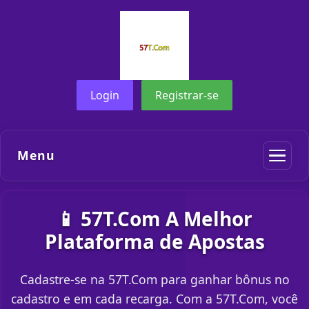
Login
Registrar-se
Menu
📱 57T.Com A Melhor
Plataforma de Apostas
Cadastre-se na 57T.Com para ganhar bônus no
cadastro e em cada recarga. Com a 57T.Com, você