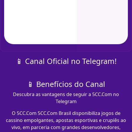
📱 Canal Oficial no Telegram!
📱 Benefícios do Canal
Descubra as vantagens de seguir a 5CC.Com no
Telegram
O 5CC.Com 5CC.Com Brasil disponibiliza jogos de
cassino empolgantes, apostas esportivas e crupiês ao
vivo, em parceria com grandes desenvolvedores,