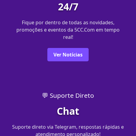
24/7
Fique por dentro de todas as novidades,
promoções e eventos da 5CC.Com em tempo
real!
Ver Notícias
💬 Suporte Direto
Chat
Suporte direto via Telegram, respostas rápidas e
atendimento personalizado!