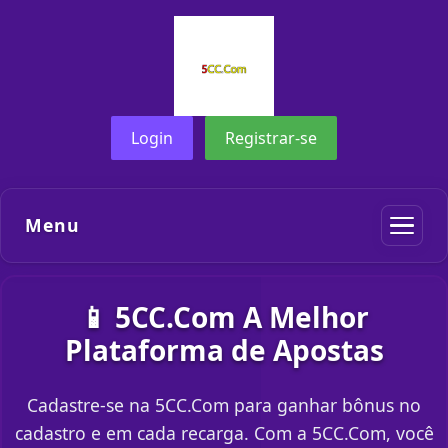
Login
Registrar-se
Menu
📱 5CC.Com A Melhor
Plataforma de Apostas
Cadastre-se na 5CC.Com para ganhar bônus no
cadastro e em cada recarga. Com a 5CC.Com, você