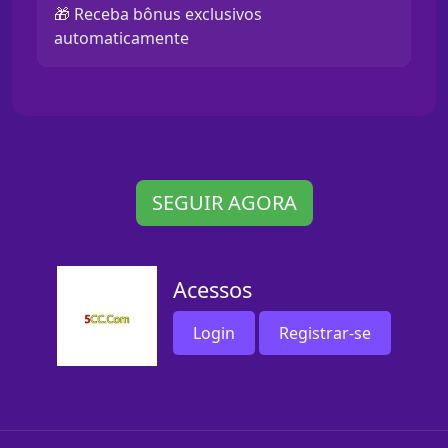
🎁 Receba bônus exclusivos
automaticamente
SEGUIR AGORA
Acessos
Login
Registrar-se