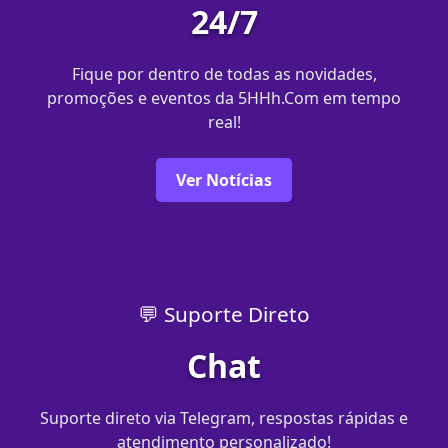
24/7
Fique por dentro de todas as novidades,
promoções e eventos da 5HHh.Com em tempo
real!
Ver Notícias
💬 Suporte Direto
Chat
Suporte direto via Telegram, respostas rápidas e
atendimento personalizado!