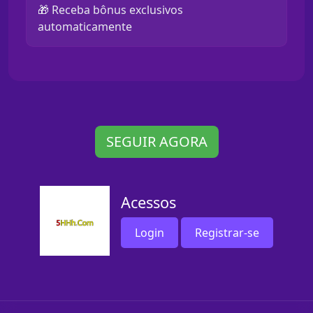
🎁 Receba bônus exclusivos
automaticamente
SEGUIR AGORA
Acessos
Login
Registrar-se