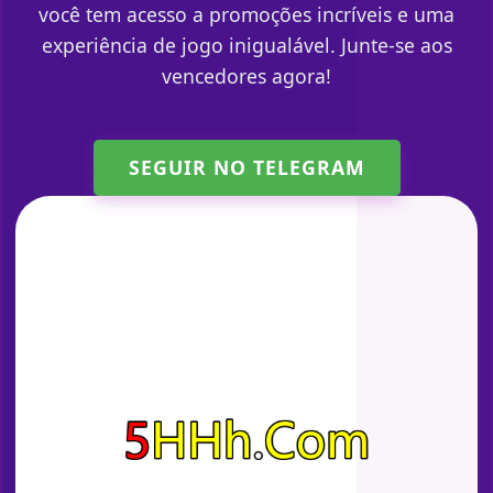
você tem acesso a promoções incríveis e uma
experiência de jogo inigualável. Junte-se aos
vencedores agora!
SEGUIR NO TELEGRAM