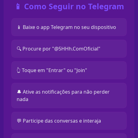
📱 Como Seguir no Telegram
📱 Baixe o app Telegram no seu dispositivo
🔍 Procure por "@5HHh.ComOficial"
👆 Toque em "Entrar" ou "Join"
🔔 Ative as notificações para não perder
nada
💬 Participe das conversas e interaja