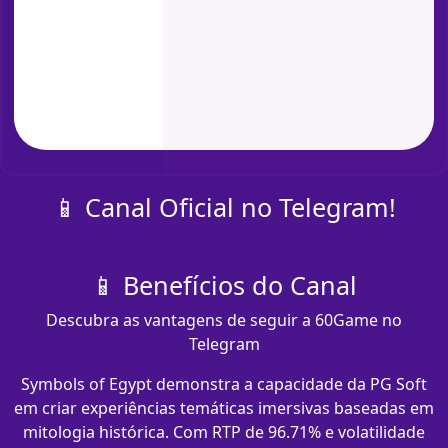
📱 Canal Oficial no Telegram!
📱 Benefícios do Canal
Descubra as vantagens de seguir a 60Game no
Telegram
Symbols of Egypt demonstra a capacidade da PG Soft
em criar experiências temáticas imersivas baseadas em
mitologia histórica. Com RTP de 96.71% e volatilidade