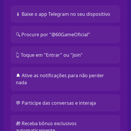
📱 Baixe o app Telegram no seu dispositivo
🔍 Procure por "@60GameOficial"
👆 Toque em "Entrar" ou "Join"
🔔 Ative as notificações para não perder
nada
💬 Participe das conversas e interaja
🎁 Receba bônus exclusivos
automaticamente