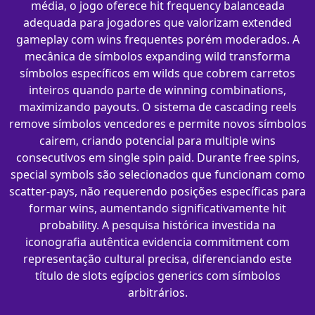
média, o jogo oferece hit frequency balanceada
adequada para jogadores que valorizam extended
gameplay com wins frequentes porém moderados. A
mecânica de símbolos expanding wild transforma
símbolos específicos em wilds que cobrem carretos
inteiros quando parte de winning combinations,
maximizando payouts. O sistema de cascading reels
remove símbolos vencedores e permite novos símbolos
cairem, criando potencial para multiple wins
consecutivos em single spin paid. Durante free spins,
special symbols são selecionados que funcionam como
scatter-pays, não requerendo posições específicas para
formar wins, aumentando significativamente hit
probability. A pesquisa histórica investida na
iconografia autêntica evidencia commitment com
representação cultural precisa, diferenciando este
título de slots egípcios generics com símbolos
arbitrários.