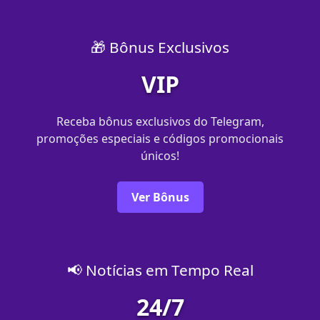
🎁 Bônus Exclusivos
VIP
Receba bônus exclusivos do Telegram,
promoções especiais e códigos promocionais
únicos!
Ver Bônus
📢 Notícias em Tempo Real
24/7