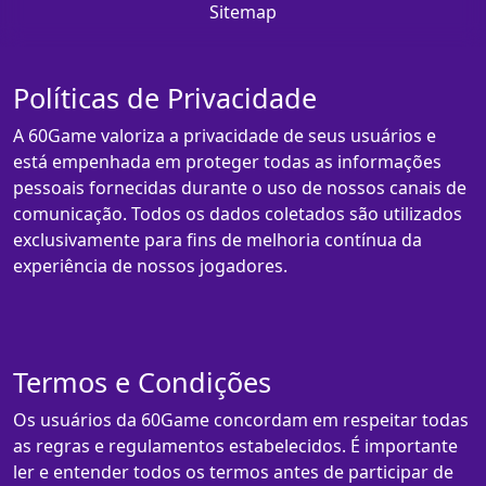
Sitemap
Políticas de Privacidade
A 60Game valoriza a privacidade de seus usuários e
está empenhada em proteger todas as informações
pessoais fornecidas durante o uso de nossos canais de
comunicação. Todos os dados coletados são utilizados
exclusivamente para fins de melhoria contínua da
experiência de nossos jogadores.
Termos e Condições
Os usuários da 60Game concordam em respeitar todas
as regras e regulamentos estabelecidos. É importante
ler e entender todos os termos antes de participar de