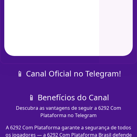
📱 Canal Oficial no Telegram!
📱 Benefícios do Canal
Descubra as vantagens de seguir a 6292 Com
Plataforma no Telegram
A 6292 Com Plataforma garante a segurança de todos
os jogadores — a 6292 Com Plataforma Brasil defende