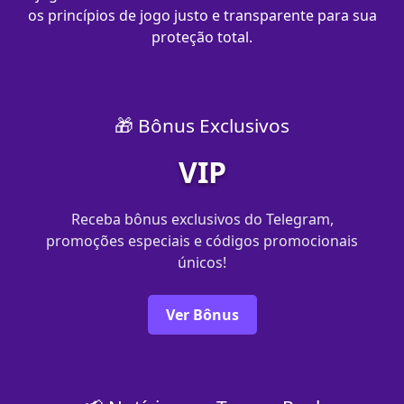
os princípios de jogo justo e transparente para sua
proteção total.
🎁 Bônus Exclusivos
VIP
Receba bônus exclusivos do Telegram,
promoções especiais e códigos promocionais
únicos!
Ver Bônus