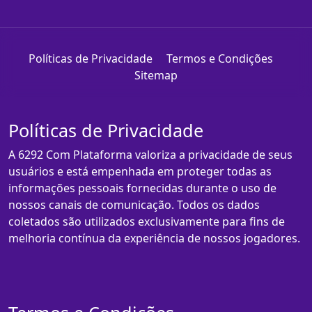
Políticas de Privacidade
Termos e Condições
Sitemap
Políticas de Privacidade
A 6292 Com Plataforma valoriza a privacidade de seus
usuários e está empenhada em proteger todas as
informações pessoais fornecidas durante o uso de
nossos canais de comunicação. Todos os dados
coletados são utilizados exclusivamente para fins de
melhoria contínua da experiência de nossos jogadores.