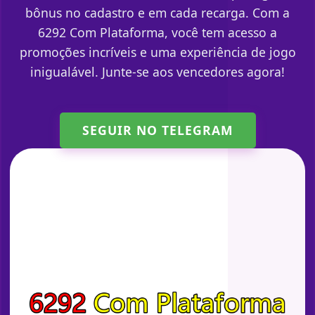
bônus no cadastro e em cada recarga. Com a
6292 Com Plataforma, você tem acesso a
promoções incríveis e uma experiência de jogo
inigualável. Junte-se aos vencedores agora!
SEGUIR NO TELEGRAM