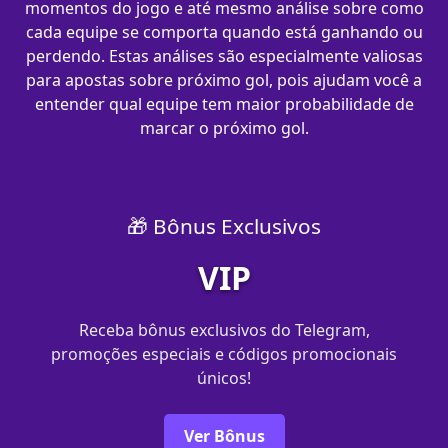
momentos do jogo e até mesmo análise sobre como
cada equipe se comporta quando está ganhando ou
perdendo. Estas análises são especialmente valiosas
para apostas sobre próximo gol, pois ajudam você a
entender qual equipe tem maior probabilidade de
marcar o próximo gol.
🎁 Bônus Exclusivos
VIP
Receba bônus exclusivos do Telegram,
promoções especiais e códigos promocionais
únicos!
Ver Bônus