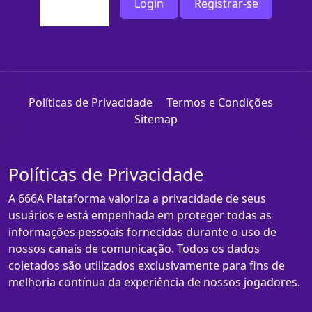
Login
Registrar-se
Políticas de Privacidade
Termos e Condições
Sitemap
Políticas de Privacidade
A 666A Plataforma valoriza a privacidade de seus
usuários e está empenhada em proteger todas as
informações pessoais fornecidas durante o uso de
nossos canais de comunicação. Todos os dados
coletados são utilizados exclusivamente para fins de
melhoria contínua da experiência de nossos jogadores.