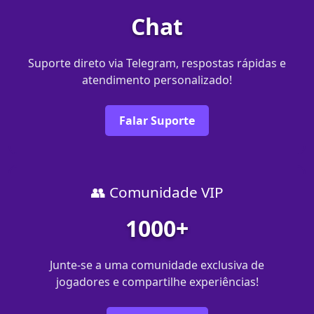
Chat
Suporte direto via Telegram, respostas rápidas e
atendimento personalizado!
Falar Suporte
👥 Comunidade VIP
1000+
Junte-se a uma comunidade exclusiva de
jogadores e compartilhe experiências!