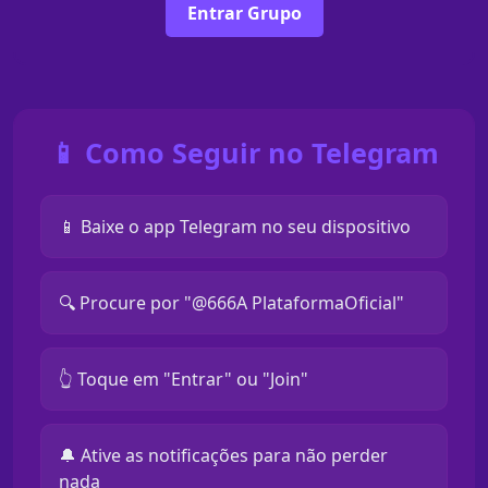
Entrar Grupo
📱 Como Seguir no Telegram
📱 Baixe o app Telegram no seu dispositivo
🔍 Procure por "@666A PlataformaOficial"
👆 Toque em "Entrar" ou "Join"
🔔 Ative as notificações para não perder
nada