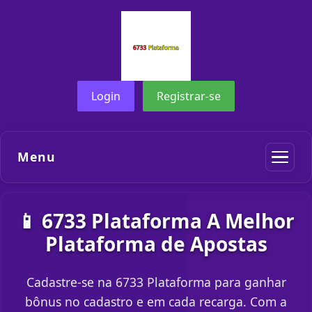
Login
Registrar-se
Menu
📱 6733 Plataforma A Melhor
Plataforma de Apostas
Cadastre-se na 6733 Plataforma para ganhar
bônus no cadastro e em cada recarga. Com a