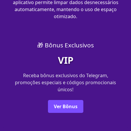
aplicativo permite limpar dados desnecessários
automaticamente, mantendo o uso de espaço
otimizado.
🎁 Bônus Exclusivos
VIP
Receba bônus exclusivos do Telegram,
promoções especiais e códigos promocionais
únicos!
Ver Bônus