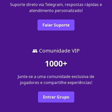
Suporte direto via Telegram, respostas rápidas e
atendimento personalizado!
Falar Suporte
👥 Comunidade VIP
1000+
Junte-se a uma comunidade exclusiva de
jogadores e compartilhe experiências!
Entrar Grupo