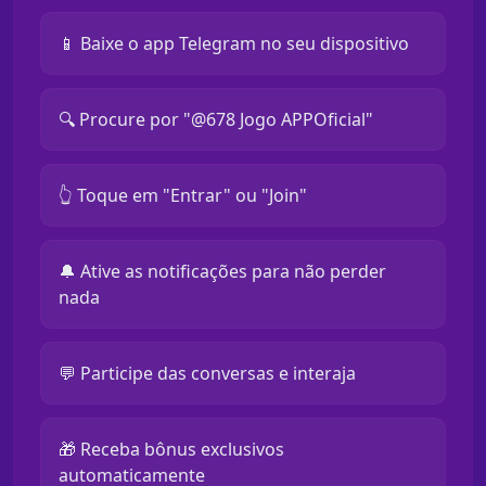
📱 Baixe o app Telegram no seu dispositivo
🔍 Procure por "@678 Jogo APPOficial"
👆 Toque em "Entrar" ou "Join"
🔔 Ative as notificações para não perder
nada
💬 Participe das conversas e interaja
🎁 Receba bônus exclusivos
automaticamente