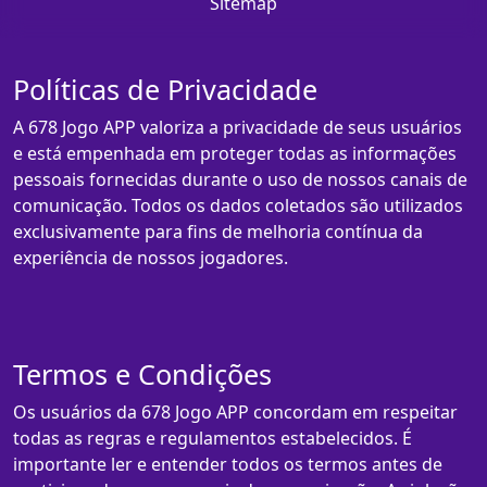
Sitemap
Políticas de Privacidade
A 678 Jogo APP valoriza a privacidade de seus usuários
e está empenhada em proteger todas as informações
pessoais fornecidas durante o uso de nossos canais de
comunicação. Todos os dados coletados são utilizados
exclusivamente para fins de melhoria contínua da
experiência de nossos jogadores.
Termos e Condições
Os usuários da 678 Jogo APP concordam em respeitar
todas as regras e regulamentos estabelecidos. É
importante ler e entender todos os termos antes de