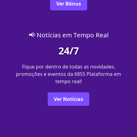
Ver Bônus
📢 Notícias em Tempo Real
24/7
Fique por dentro de todas as novidades,
promoções e eventos da 6855 Plataforma em
tempo real!
Ver Notícias