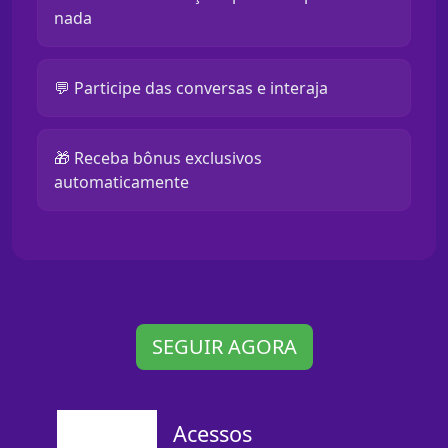
nada
💬 Participe das conversas e interaja
🎁 Receba bônus exclusivos
automaticamente
SEGUIR AGORA
Acessos