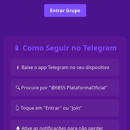
Entrar Grupo
📱 Como Seguir no Telegram
📱 Baixe o app Telegram no seu dispositivo
🔍 Procure por "@6855 PlataformaOficial"
👆 Toque em "Entrar" ou "Join"
🔔 Ative as notificações para não perder