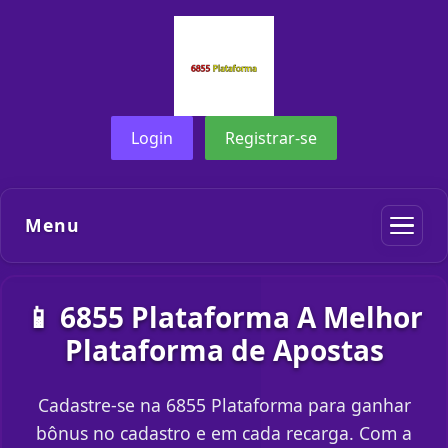
Login
Registrar-se
Menu
📱 6855 Plataforma A Melhor
Plataforma de Apostas
Cadastre-se na 6855 Plataforma para ganhar
bônus no cadastro e em cada recarga. Com a