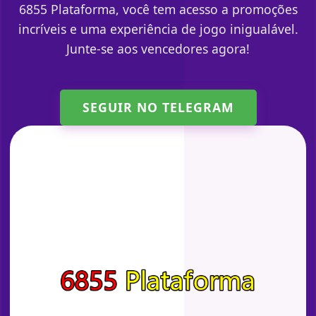
6855 Plataforma, você tem acesso a promoções
incríveis e uma experiência de jogo inigualável.
Junte-se aos vencedores agora!
SEGUIR NO TELEGRAM