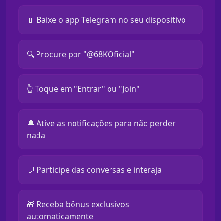
📱 Baixe o app Telegram no seu dispositivo
🔍 Procure por "@68KOficial"
👆 Toque em "Entrar" ou "Join"
🔔 Ative as notificações para não perder
nada
💬 Participe das conversas e interaja
🎁 Receba bônus exclusivos
automaticamente