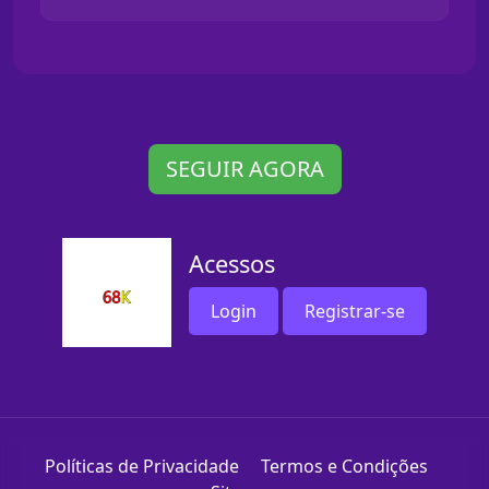
SEGUIR AGORA
Acessos
Login
Registrar-se
Políticas de Privacidade
Termos e Condições