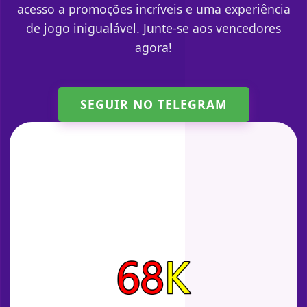
acesso a promoções incríveis e uma experiência
de jogo inigualável. Junte-se aos vencedores
agora!
SEGUIR NO TELEGRAM