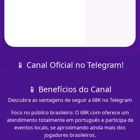
📱 Canal Oficial no Telegram!
📱 Benefícios do Canal
Descubra as vantagens de seguir a 68K no Telegram
Foco no público brasileiro: O 68K com​ oferece um
atendimento totalmente em português e participa de
eventos locais, se aproximando ainda mais dos
jogadores brasileiros.