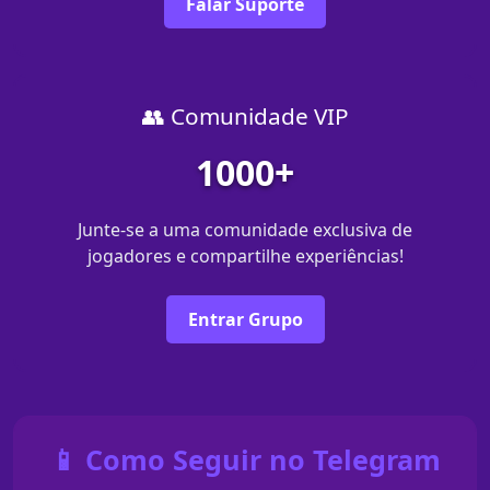
Falar Suporte
👥 Comunidade VIP
1000+
Junte-se a uma comunidade exclusiva de
jogadores e compartilhe experiências!
Entrar Grupo
📱 Como Seguir no Telegram