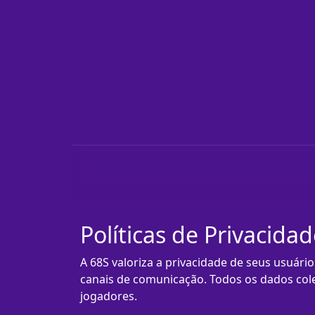
Políticas de Privacida
A 68S valoriza a privacidade de seus usuár
canais de comunicação. Todos os dados cole
jogadores.