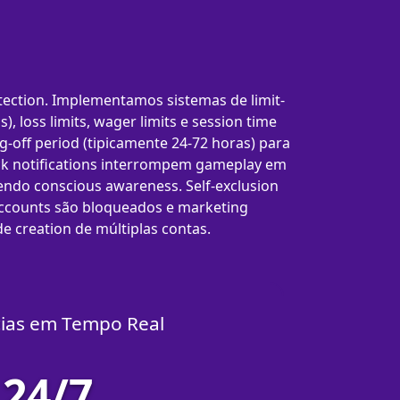
ection. Implementamos sistemas de limit-
, loss limits, wager limits e session time
g-off period (tipicamente 24-72 horas) para
ck notifications interrompem gameplay em
endo conscious awareness. Self-exclusion
accounts são bloqueados e marketing
 creation de múltiplas contas.
cias em Tempo Real
24/7