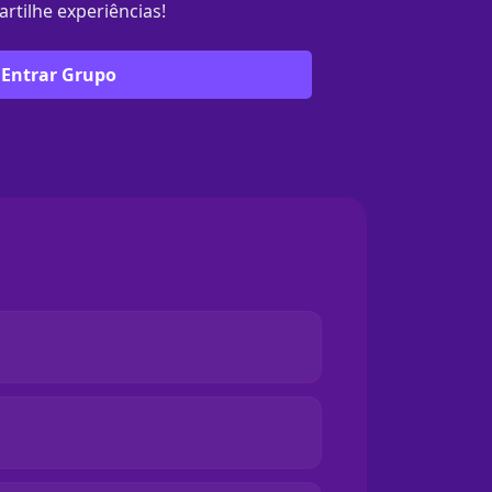
rtilhe experiências!
Entrar Grupo