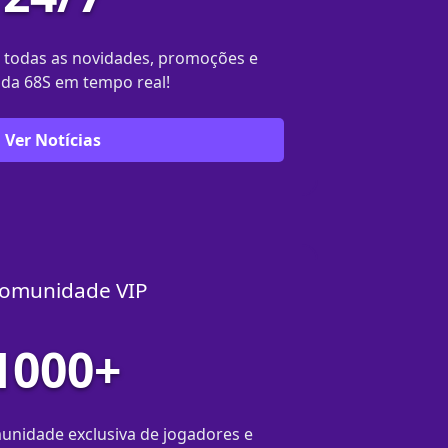
e todas as novidades, promoções e
 da 68S em tempo real!
Ver Notícias
Comunidade VIP
1000+
unidade exclusiva de jogadores e