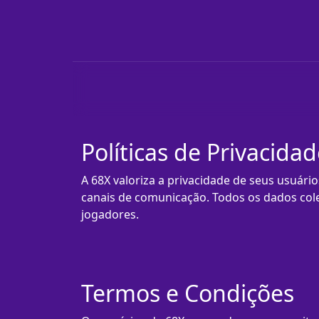
Políticas de Privacida
A 68X valoriza a privacidade de seus usuár
canais de comunicação. Todos os dados cole
jogadores.
Termos e Condições