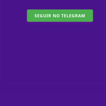
SEGUIR NO TELEGRAM