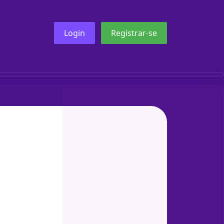
Login
Registrar-se