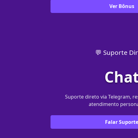
Ver Bônus
💬 Suporte Di
Cha
Suporte direto via Telegram, r
atendimento persona
Falar Suport