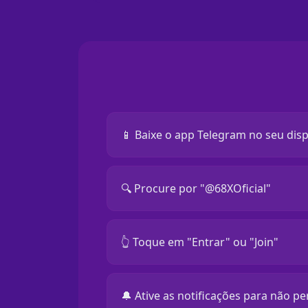
📱 Baixe o app Telegram no seu disp
🔍 Procure por "@68XOficial"
👆 Toque em "Entrar" ou "Join"
🔔 Ative as notificações para não p