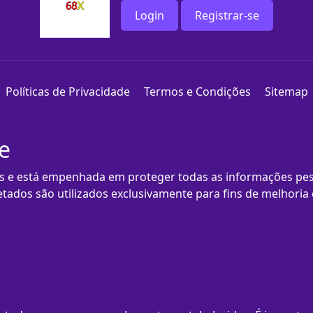
Login
Registrar-se
Políticas de Privacidade
Termos e Condições
Sitemap
de
ios e está empenhada em proteger todas as informações pe
tados são utilizados exclusivamente para fins de melhoria