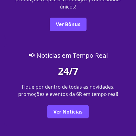
únicos!
Ver Bônus
📢 Notícias em Tempo Real
24/7
Fique por dentro de todas as novidades,
promoções e eventos da 6R em tempo real!
Ver Notícias