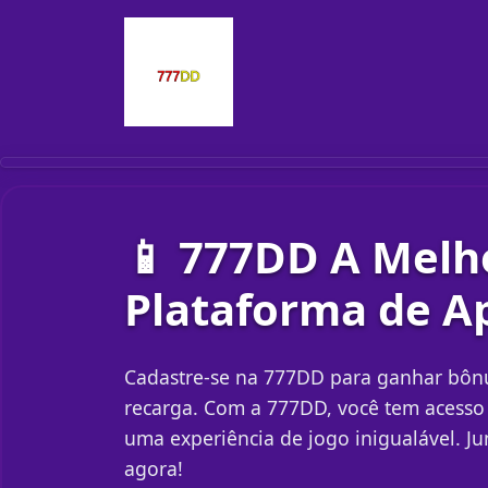
📱 777DD A Melh
Plataforma de A
Cadastre-se na 777DD para ganhar bôn
recarga. Com a 777DD, você tem acesso 
uma experiência de jogo inigualável. J
agora!