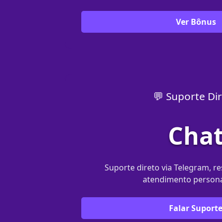
Ver Bônus
💬 Suporte Di
Cha
Suporte direto via Telegram, r
atendimento persona
Falar Suport