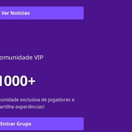
Ver Notícias
Comunidade VIP
1000+
unidade exclusiva de jogadores e
rtilhe experiências!
Entrar Grupo