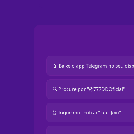
📱 Baixe o app Telegram no seu disp
🔍 Procure por "@777DDOficial"
👆 Toque em "Entrar" ou "Join"