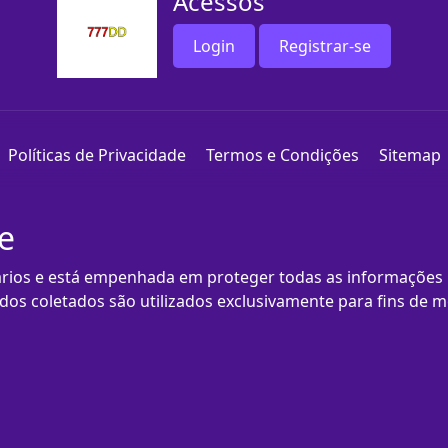
Acessos
Login
Registrar-se
Políticas de Privacidade
Termos e Condições
Sitemap
de
uários e está empenhada em proteger todas as informações 
os coletados são utilizados exclusivamente para fins de m