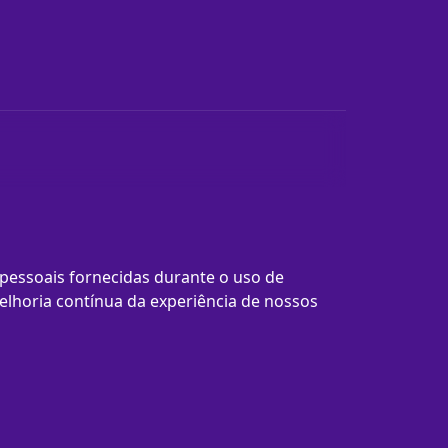
pessoais fornecidas durante o uso de
elhoria contínua da experiência de nossos