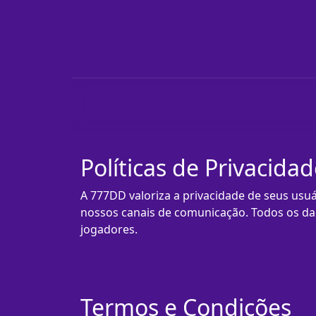
Políticas de Privacida
A 777DD valoriza a privacidade de seus us
nossos canais de comunicação. Todos os dad
jogadores.
Termos e Condições