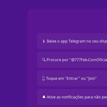
📱 Baixe o app Telegram no seu disp
🔍 Procure por "@777Feb.ComOficia
👆 Toque em "Entrar" ou "Join"
🔔 Ative as notificações para não p