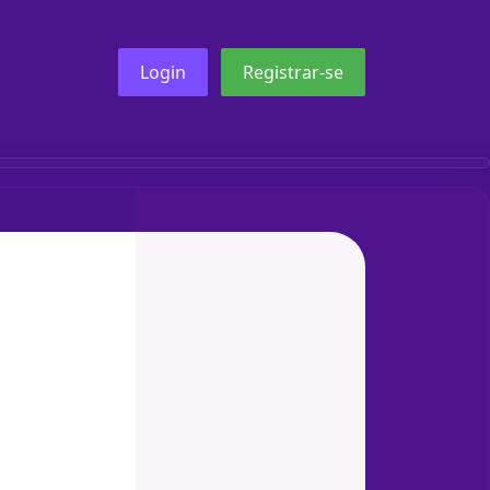
Login
Registrar-se