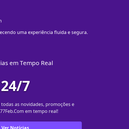
m
ecendo uma experiência fluida e segura.
cias em Tempo Real
24/7
e todas as novidades, promoções e
777Feb.Com em tempo real!
Ver Notícias