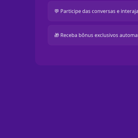
💬 Participe das conversas e interaj
🎁 Receba bônus exclusivos autom