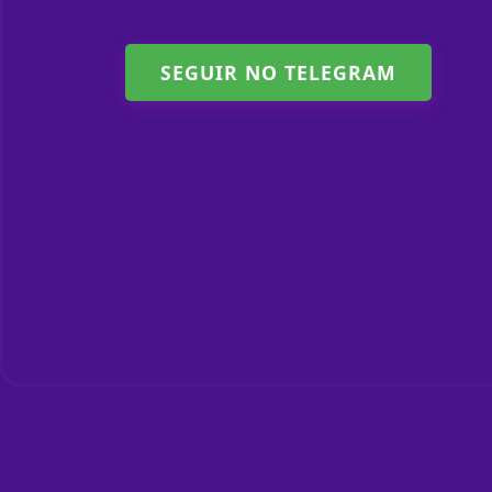
SEGUIR NO TELEGRAM