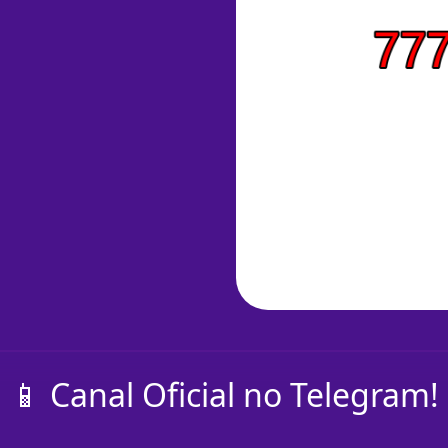
📱 Canal Oficial no Telegram!