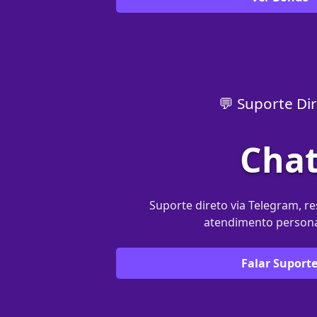
💬 Suporte Di
Cha
Suporte direto via Telegram, r
atendimento persona
Falar Suport