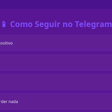
📱 Como Seguir no Telegram
ositivo
erder nada