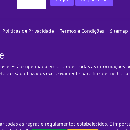
Políticas de Privacidade
Termos e Condições
Sitemap
de
rios e está empenhada em proteger todas as informações p
tados são utilizados exclusivamente para fins de melhoria
 todas as regras e regulamentos estabelecidos. É importa