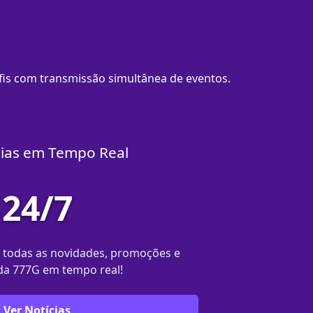
rfis com transmissão simultânea de eventos.
cias em Tempo Real
24/7
e todas as novidades, promoções e
da 777G em tempo real!
Ver Notícias