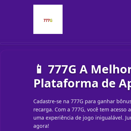
📱 777G A Melho
Plataforma de A
Cadastre-se na 777G para ganhar bônus
recarga. Com a 777G, você tem acesso a
uma experiência de jogo inigualável. J
agora!