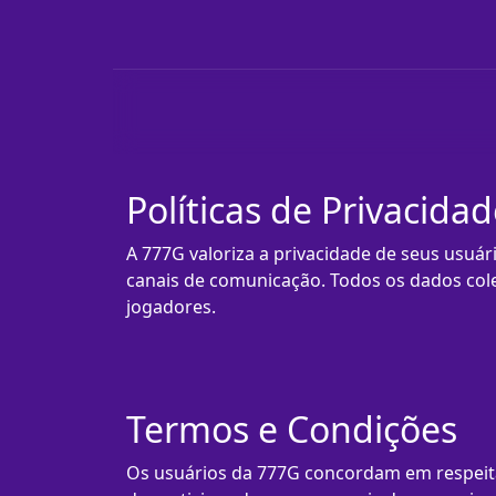
Políticas de Privacida
A 777G valoriza a privacidade de seus usuá
canais de comunicação. Todos os dados cole
jogadores.
Termos e Condições
Os usuários da 777G concordam em respeitar