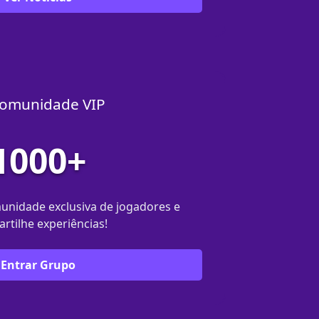
Comunidade VIP
1000+
unidade exclusiva de jogadores e
rtilhe experiências!
Entrar Grupo