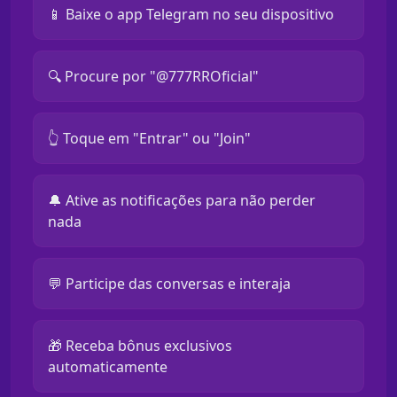
📱 Baixe o app Telegram no seu dispositivo
🔍 Procure por "@777RROficial"
👆 Toque em "Entrar" ou "Join"
🔔 Ative as notificações para não perder
nada
💬 Participe das conversas e interaja
🎁 Receba bônus exclusivos
automaticamente