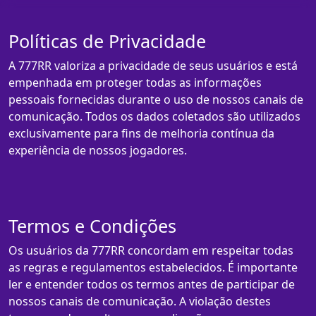
Políticas de Privacidade
A 777RR valoriza a privacidade de seus usuários e está
empenhada em proteger todas as informações
pessoais fornecidas durante o uso de nossos canais de
comunicação. Todos os dados coletados são utilizados
exclusivamente para fins de melhoria contínua da
experiência de nossos jogadores.
Termos e Condições
Os usuários da 777RR concordam em respeitar todas
as regras e regulamentos estabelecidos. É importante
ler e entender todos os termos antes de participar de
nossos canais de comunicação. A violação destes