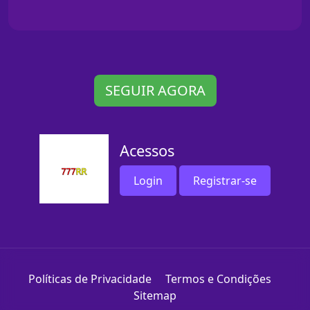
SEGUIR AGORA
Acessos
Login
Registrar-se
Políticas de Privacidade
Termos e Condições
Sitemap