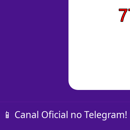
📱 Canal Oficial no Telegram!