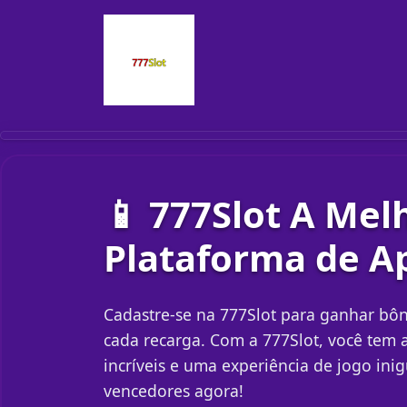
📱 777Slot A Mel
Plataforma de A
Cadastre-se na 777Slot para ganhar bô
cada recarga. Com a 777Slot, você tem
incríveis e uma experiência de jogo inig
vencedores agora!