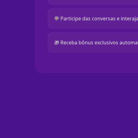
💬 Participe das conversas e interaj
🎁 Receba bônus exclusivos autom