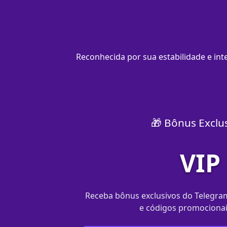
Reconhecida por sua estabilidade e int
🎁 Bônus Exclu
VIP
Receba bônus exclusivos do Telegra
e códigos promocionai