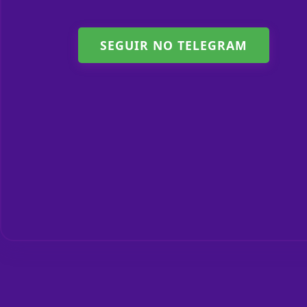
SEGUIR NO TELEGRAM