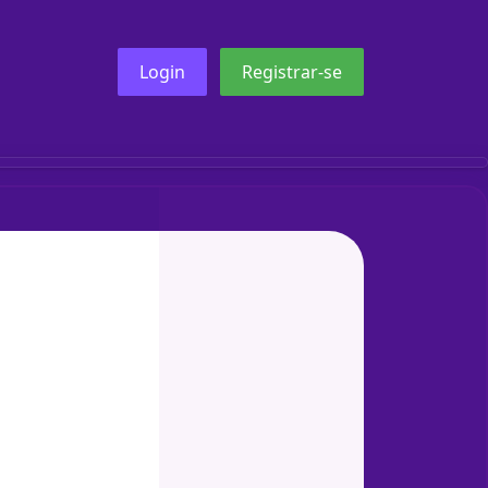
Login
Registrar-se