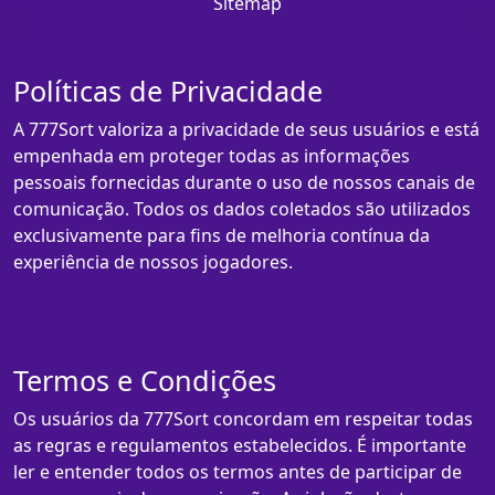
Sitemap
Políticas de Privacidade
A 777Sort valoriza a privacidade de seus usuários e está
empenhada em proteger todas as informações
pessoais fornecidas durante o uso de nossos canais de
comunicação. Todos os dados coletados são utilizados
exclusivamente para fins de melhoria contínua da
experiência de nossos jogadores.
Termos e Condições
Os usuários da 777Sort concordam em respeitar todas
as regras e regulamentos estabelecidos. É importante
ler e entender todos os termos antes de participar de