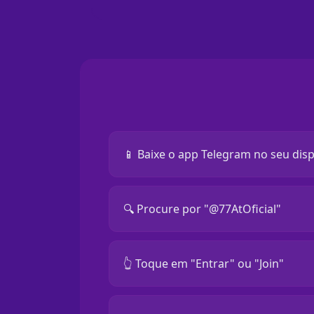
📱 Baixe o app Telegram no seu disp
🔍 Procure por "@77AtOficial"
👆 Toque em "Entrar" ou "Join"