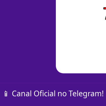
📱 Canal Oficial no Telegram!