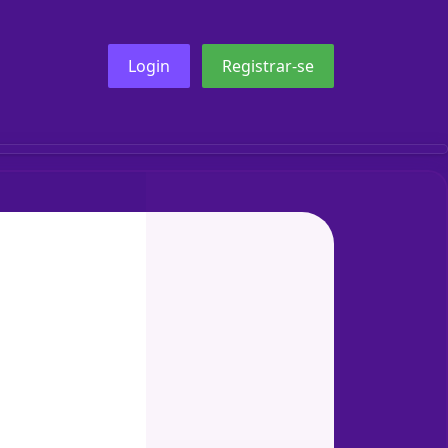
Login
Registrar-se