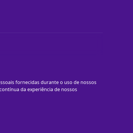
essoais fornecidas durante o uso de nossos
 contínua da experiência de nossos