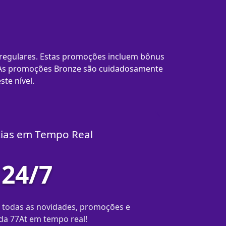
 regulares. Estas promoções incluem bônus
o. As promoções Bronze são cuidadosamente
te nível.
cias em Tempo Real
24/7
e todas as novidades, promoções e
da 77At em tempo real!