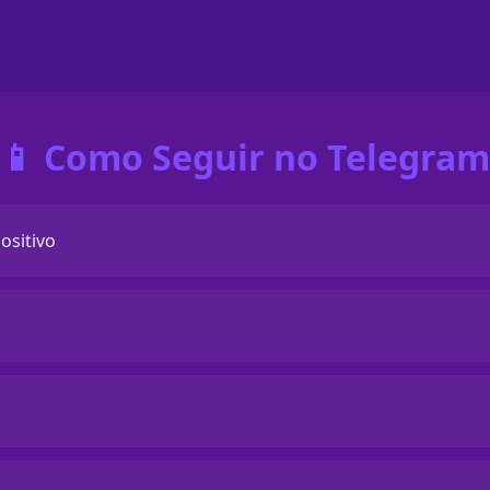
📱 Como Seguir no Telegram
ositivo