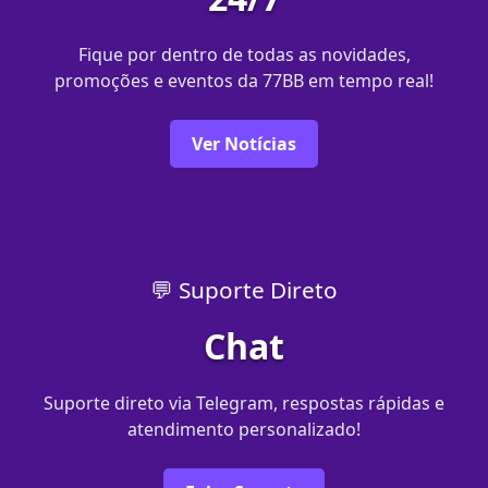
Fique por dentro de todas as novidades,
promoções e eventos da 77BB em tempo real!
Ver Notícias
💬 Suporte Direto
Chat
Suporte direto via Telegram, respostas rápidas e
atendimento personalizado!