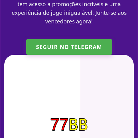
tem acesso a promoções incríveis e uma
experiência de jogo inigualável. Junte-se aos
vencedores agora!
SEGUIR NO TELEGRAM