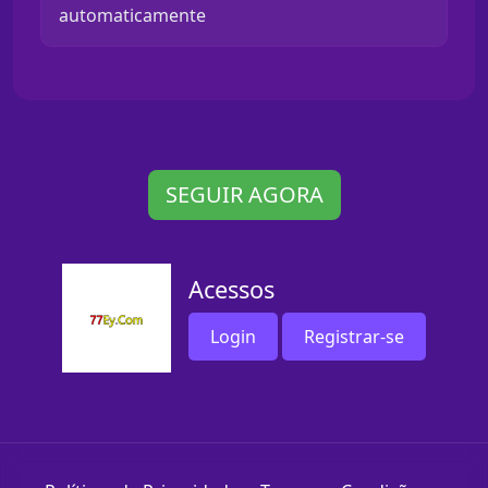
automaticamente
SEGUIR AGORA
Acessos
Login
Registrar-se