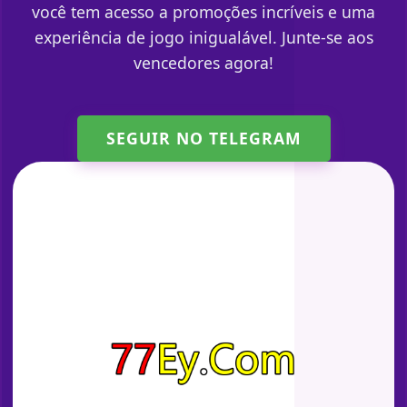
você tem acesso a promoções incríveis e uma
experiência de jogo inigualável. Junte-se aos
vencedores agora!
SEGUIR NO TELEGRAM