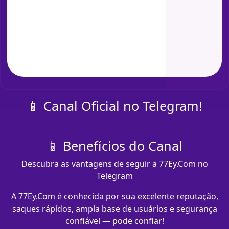
📱 Canal Oficial no Telegram!
📱 Benefícios do Canal
Descubra as vantagens de seguir a 77Ey.Com no
Telegram
A 77Ey.Com é conhecida por sua excelente reputação,
saques rápidos, ampla base de usuários e segurança
confiável — pode confiar!