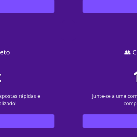
reto
👥 
t
espostas rápidas e
Junte-se a uma com
lizado!
compa
e