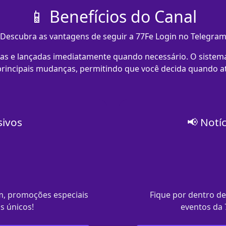
📱 Benefícios do Canal
Descubra as vantagens de seguir a 77Fe Login no Telegra
das e lançadas imediatamente quando necessário. O sistema
principais mudanças, permitindo que você decida quando atu
sivos
📢 Notí
m, promoções especiais
Fique por dentro d
s únicos!
eventos da 