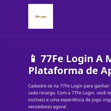
📱 77Fe Login A 
Plataforma de A
Cadastre-se na 77Fe Login para ganhar
cada recarga. Com a 77Fe Login, você 
incríveis e uma experiência de jogo inig
vencedores agora!