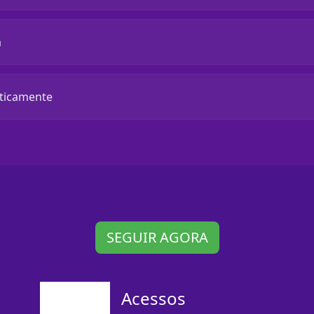
a
aticamente
SEGUIR AGORA
Acessos