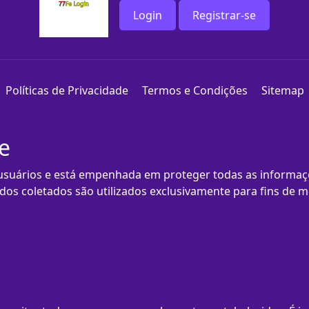
Login
Registrar-se
Políticas de Privacidade
Termos e Condições
Sitemap
de
s usuários e está empenhada em proteger todas as informaç
os coletados são utilizados exclusivamente para fins de m