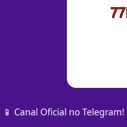
📱 Canal Oficial no Telegram!