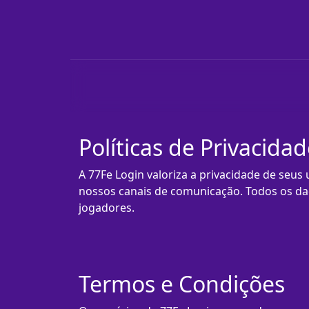
Políticas de Privacida
A 77Fe Login valoriza a privacidade de seu
nossos canais de comunicação. Todos os dad
jogadores.
Termos e Condições