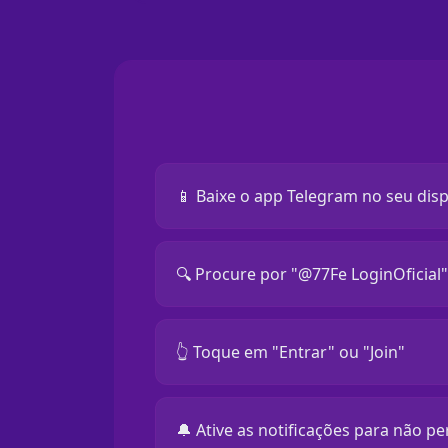
📱 Baixe o app Telegram no seu disp
🔍 Procure por "@77Fe LoginOficial"
👆 Toque em "Entrar" ou "Join"
🔔 Ative as notificações para não p