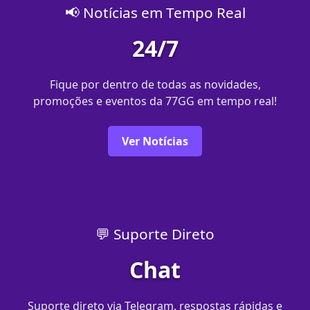
📢 Notícias em Tempo Real
24/7
Fique por dentro de todas as novidades,
promoções e eventos da 77GG em tempo real!
Ver Notícias
💬 Suporte Direto
Chat
Suporte direto via Telegram, respostas rápidas e