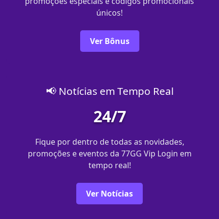
promoções especiais e códigos promocionais
únicos!
Ver Bônus
📢 Notícias em Tempo Real
24/7
Fique por dentro de todas as novidades,
promoções e eventos da 77GG Vip Login em
tempo real!
Ver Notícias