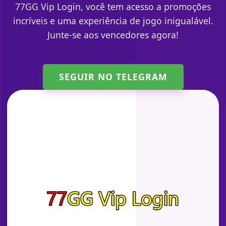
77GG Vip Login, você tem acesso a promoções
incríveis e uma experiência de jogo inigualável.
Junte-se aos vencedores agora!
SEGUIR NO TELEGRAM