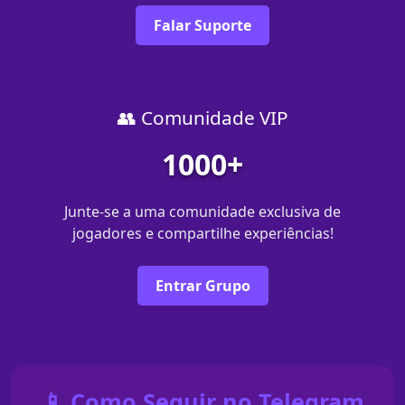
Falar Suporte
👥 Comunidade VIP
1000+
Junte-se a uma comunidade exclusiva de
jogadores e compartilhe experiências!
Entrar Grupo
📱 Como Seguir no Telegram