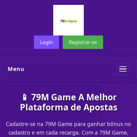
Login
Registrar-se
Menu
📱 79M Game A Melhor
Plataforma de Apostas
Cadastre-se na 79M Game para ganhar bônus no
cadastro e em cada recarga. Com a 79M Game,