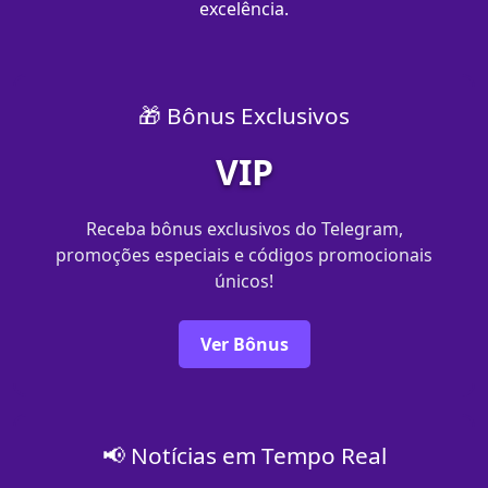
excelência.
🎁 Bônus Exclusivos
VIP
Receba bônus exclusivos do Telegram,
promoções especiais e códigos promocionais
únicos!
Ver Bônus
📢 Notícias em Tempo Real