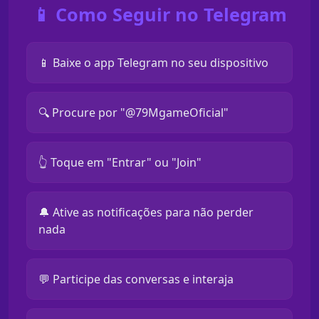
📱 Como Seguir no Telegram
📱 Baixe o app Telegram no seu dispositivo
🔍 Procure por "@79MgameOficial"
👆 Toque em "Entrar" ou "Join"
🔔 Ative as notificações para não perder
nada
💬 Participe das conversas e interaja