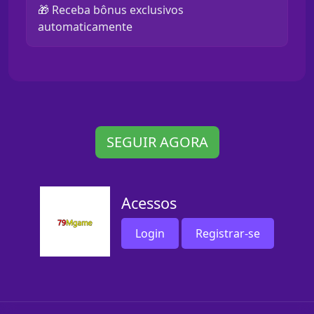
🎁 Receba bônus exclusivos
automaticamente
SEGUIR AGORA
Acessos
Login
Registrar-se