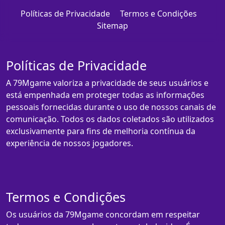
Políticas de Privacidade
Termos e Condições
Sitemap
Políticas de Privacidade
A 79Mgame valoriza a privacidade de seus usuários e
está empenhada em proteger todas as informações
pessoais fornecidas durante o uso de nossos canais de
comunicação. Todos os dados coletados são utilizados
exclusivamente para fins de melhoria contínua da
experiência de nossos jogadores.
Termos e Condições
Os usuários da 79Mgame concordam em respeitar