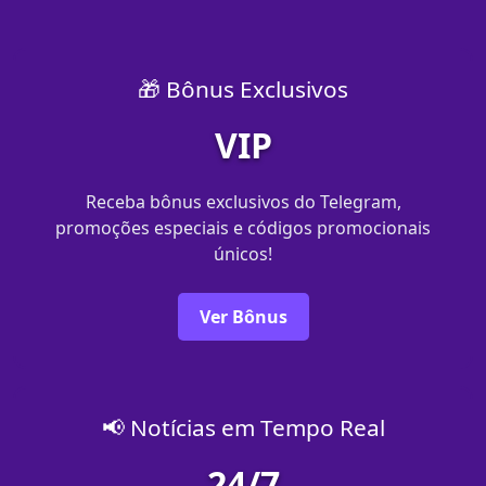
🎁 Bônus Exclusivos
VIP
Receba bônus exclusivos do Telegram,
promoções especiais e códigos promocionais
únicos!
Ver Bônus
📢 Notícias em Tempo Real
24/7