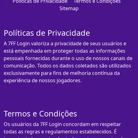
Políticas de Privacidade
Termos e Condições
Sitemap
Políticas de Privacidade
A 7FF Login valoriza a privacidade de seus usuários e
está empenhada em proteger todas as informações
pessoais fornecidas durante o uso de nossos canais de
comunicação. Todos os dados coletados são utilizados
exclusivamente para fins de melhoria contínua da
experiência de nossos jogadores.
Termos e Condições
Os usuários da 7FF Login concordam em respeitar
todas as regras e regulamentos estabelecidos. É